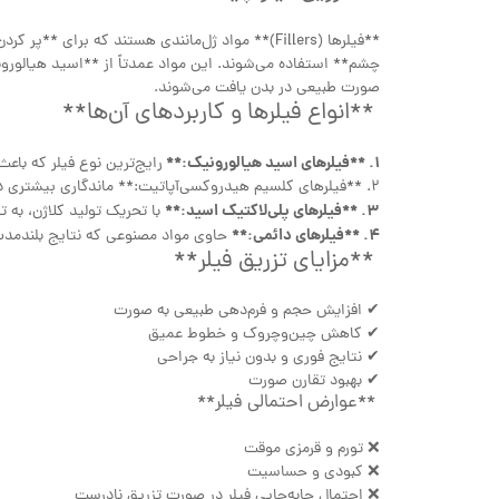
**فیلرها (Fillers)** مواد ژل‌مانندی هستند که بر
چشم** استفاده می‌شوند. این مواد عمدتاً از **اسید هیالورو
صورت طبیعی در بدن یافت می‌شوند.
**انواع فیلرها و کاربردهای آن‌ها**
1. **فیلرهای اسید هیالورونیک:**
رایج‌ترین نوع فیلر که با
2. **فیلرهای کلسیم هیدروکسی‌آپاتیت:** ماندگاری بیشتری دارند و برای حجم‌دهی به نواحی عمیق‌تر استفاده می‌شوند.
3. **فیلرهای پلی‌لاکتیک اسید:**
با تحریک تولید کلاژن، به
4. **فیلرهای دائمی:**
حاوی مواد مصنوعی که نتایج بلندمدت
**مزایای تزریق فیلر**
✔ افزایش حجم و فرم‌دهی طبیعی به صورت
✔ کاهش چین‌وچروک و خطوط عمیق
✔ نتایج فوری و بدون نیاز به جراحی
✔ بهبود تقارن صورت
**عوارض احتمالی فیلر**
❌ تورم و قرمزی موقت
❌ کبودی و حساسیت
❌ احتمال جابه‌جایی فیلر در صورت تزریق نادرست