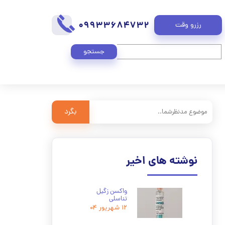
09933684732
رزرو وقت
جستجو
بگرد
نوشته های اخیر
واکسن زگیل
تناسلی
۱۲ شهریور ۰۴