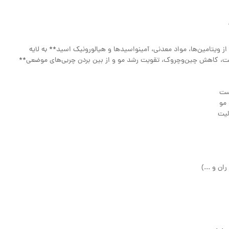
*
ر آن **ترکیبی از ویتامین‌ها، مواد معدنی، آمینواسیدها و هیالورونیک اسید** به لایه
ت، کاهش چین‌وچروک، تقویت رشد مو و از بین بردن چربی‌های موضعی**
پوست
د مو
ولیت
ان و ...)