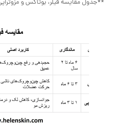
**جدول مقایسه فیلر، بوتاکس و مزوترا