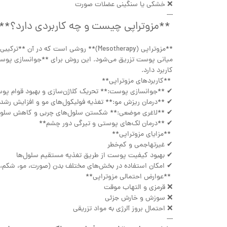
❌ خشکی یا سنگینی عضلات صورت
---
**مزوتراپی چیست و چه کاربردی دارد؟*
**مزوتراپی (Mesotherapy)** روشی است که د
میانی پوست تزریق می‌شود. این روش برای **جوانسازی پوس
کاربرد دارد.
**کاربردهای مزوتراپی**
✔ **جوانسازی پوست:** تحریک کلاژن‌سازی و بهبود قوام 
✔ **درمان ریزش مو:** تغذیه فولیکول‌های مو و افزایش رش
✔ **لاغری موضعی:** شکستن سلول‌های چربی و کاهش سل
✔ **درمان لک‌های پوستی و تیرگی دور چشم**
**مزایای مزوتراپی**
✔ غیرتهاجمی و کم‌خطر
✔ بهبود کیفیت پوست از طریق تغذیه مستقیم سلول‌ها
✔ امکان استفاده در بخش‌های مختلف بدن (صورت، مو، شکم، ر
**عوارض احتمالی مزوتراپی**
❌ قرمزی و التهاب موقت
❌ سوزش و خارش جزئی
❌ احتمال بروز آلرژی به مواد تزریقی
---