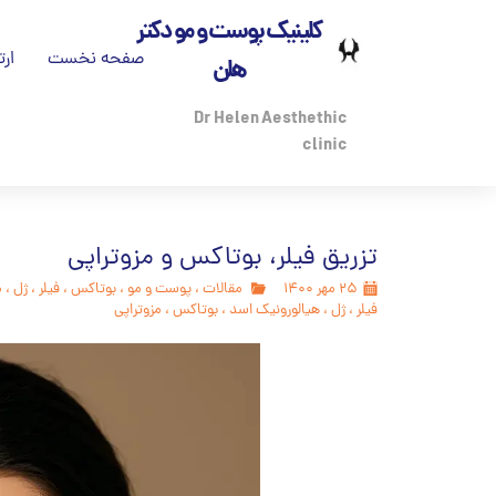
کلینیک پوست و مو دکتر
صفحه نخست
ارت
هلن
تم
Dr Helen Aesthethic
clinic
بی
درب
تزریق فیلر، بوتاکس و مزوتراپی
مج
۲۵ مهر ۱۴۰۰
مقالات
،
پوست و مو
،
بوتاکس
،
فیلر
،
ژل
،
م
فیلر
،
ژل
،
هیالورونیک اسد
،
بوتاکس
،
مزوتراپی
پز