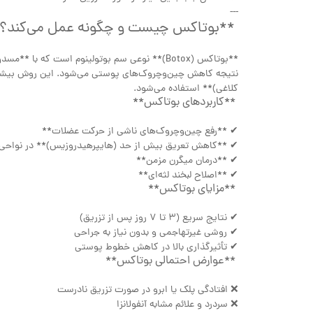
---
**بوتاکس چیست و چگونه عمل می‌کند
**بوتاکس (Botox)** نوعی سم بوتولینوم است که
نتیجه کاهش چین‌وچروک‌های پوستی می‌شود. این روش بیشتر
کلاغی)** استفاده می‌شود.
**کاربردهای بوتاکس**
✔ **رفع چین‌وچروک‌های ناشی از حرکت عضلات**
✔ **کاهش تعریق بیش از حد (هایپرهیدروزیس)** در نواحی
✔ **درمان میگرن مزمن**
✔ **اصلاح لبخند لثه‌ای**
**مزایای بوتاکس**
✔ نتایج سریع (3 تا 7 روز پس از تزریق)
✔ روشی غیرتهاجمی و بدون نیاز به جراحی
✔ تأثیرگذاری بالا در کاهش خطوط پوستی
**عوارض احتمالی بوتاکس**
❌ افتادگی پلک یا ابرو در صورت تزریق نادرست
❌ سردرد و علائم مشابه آنفولانزا