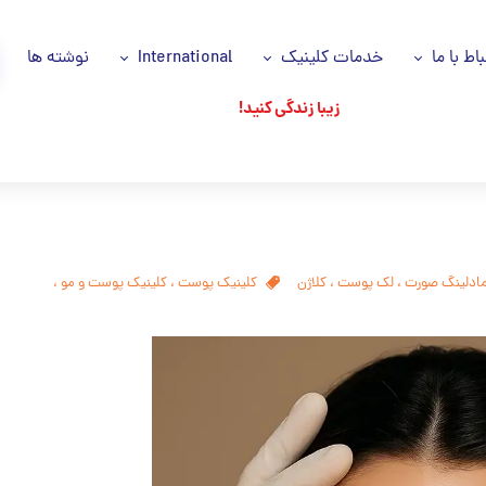
باط با ما
خدمات کلینیک
International
نوشته ها
زیبا زندگی کنید!
اس با ما
خدمات ما
Azəri dili
انیه حریم خصوصی
سلول های بنیادی
اللغة العربية
اره ما
پی آر پی مو و صورت PRP
وز ها
جوانسازی پوست
ادلینگ صورت
،
لک پوست
،
کلاژن
کلینیک پوست
،
کلینیک پوست و مو
،
شکان ما
جایگزین های جراحی
تزریقات زیبایی
ریزش مو
پاکسازی تخصصی پوست