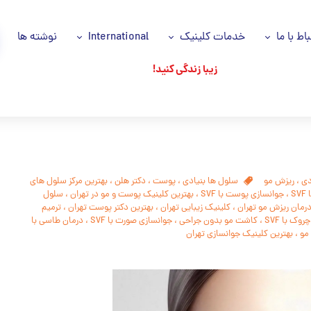
باط با ما
خدمات کلینیک
International
نوشته ها
زیبا زندگی کنید!
اس با ما
خدمات ما
Azəri dili
انیه حریم خصوصی
سلول های بنیادی
اللغة العربية
اره ما
پی آر پی مو و صورت PRP
وز ها
جوانسازی پوست
دی
،
ریزش مو
سلول ها بنیادی
،
پوست
،
دکتر هلن
،
بهترین مرکز سلول های
S
،
جوانسازی پوست با SVF
،
بهترین کلینیک پوست و مو در تهران
،
سلول
شکان ما
جایگزین های جراحی
رمان ریزش مو تهران
،
کلینیک زیبایی تهران
،
بهترین دکتر پوست تهران
،
ترمیم
وک با SVF
،
کاشت مو بدون جراحی
،
جوانسازی صورت با SVF
،
درمان طاسی با
تزریقات زیبایی
،
بهترین کلینیک جوانسازی تهران
ریزش مو
پاکسازی تخصصی پوست