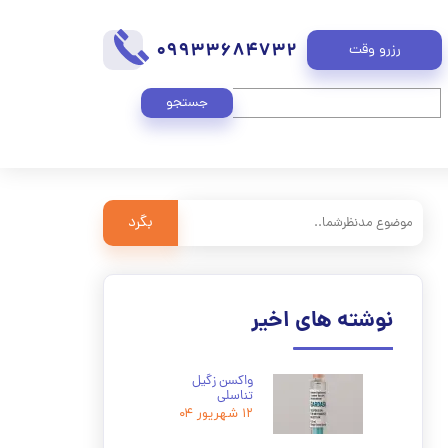
09933684732
رزرو وقت
جستجو
بگرد
نوشته های اخیر
واکسن زگیل
تناسلی
۱۲ شهریور ۰۴