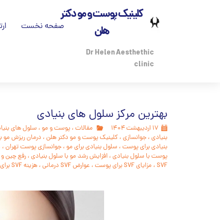
کلینیک پوست و مو دکتر
صفحه نخست
ارت
هلن
تم
Dr Helen Aesthethic
clinic
بی
درب
بهترین مرکز سلول های بنیادی
مج
۱۷ اردیبهشت ۱۴۰۴
مقالات
،
پوست و مو
،
سلول های بنیا
بنیادی
،
جوانسازی
،
کلینیک پوست و مو دکتر هلن
،
درمان ریزش مو با VF
پز
بنیادی برای پوست
،
سلول بنیادی برای مو
،
جوانسازی پوست تهران
،
د
پوست با سلول بنیادی
،
افزایش رشد مو با سلول بنیادی
،
رفع چین و چر
SVF
،
مزایای SVF برای پوست
،
عوارض SVF درمانی
،
هزینه SVF برای مو