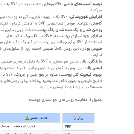
ترمیم آسیب‌های بافتی:
فاکتورهای
می‌کنند.
افزایش خون‌رسانی:
SVF باعث بهبود خون‌رسانی به پوست می‌شود که نتیجه آن تغذیه بهتر سلول‌ها و افزایش شادابی پوست است.
کاهش التهاب:
خواص ضدالتهابی SVF به کاهش قرمزی، التهاب و تحریکات پوستی کمک می‌کند.
روشن شدن و یکدست شدن رنگ پوست:
بافت چربی حاوی سلو
مزایای جوانسازی پوست با SVF در کلینیک دکتر هلن
استفاده از SVF برای جوانسازی پوست در کلینیک دکتر هلن مزایای قابل توجهی دارد:
طبیعی بودن:
این روش کاملاً طبیعی است، زیرا از سلول‌های خ
ندارد.
ماندگاری بالا:
نتایج جوانسازی با SVF به دلیل بازسازی طبیعی بافت‌ها، ماندگاری بالایی دارند.
ایمنی بالا:
این روش با کمترین عوارض جانبی همراه است و به دل
بهبود کیفیت کلی پوست:
علاوه بر رفع چین و چروک، SVF به بهبود کلی کیفیت پوست، از جمله بافت، رنگ و درخشندگی آن کمک می‌کند.
هماهنگ با چهره فرد به ارمغان می‌آورد.
جدول 1: مقایسه روش‌های جوانسازی پوست