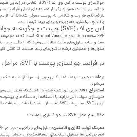
جوانسازی پوست با اس وی اف (SVF): انقلابی در زیبایی طبیعی
جوانسازی پوست همواره یکی از دغدغه‌های اصلی افراد در سن
و نتایج درخشان، محبوبیت ویژه‌ای پیدا کرده است.
اس وی اف (SVF) چیست و چگونه به جوانسازی پوست کمک می‌کند؟
رشد و سایر سلول‌های مفید اطلاق می‌شود که از بافت چربی بدن
سلول‌ها و همچنین ترشح فاکتورهای رشد هستند که نقش کلیدی د
در فرآیند جوانسازی پوست با SVF، مراحل زیر انجام می‌شود:
برداشت چربی:
ابتدا مقدار کمی چربی (معمولاً از ناحیه شکم یا
می‌شود.
استخراج SVF:
غنی‌سازی شوند. این فرآیند با استفاده از دستگاه‌های پیشرفت
تزریق SVF: سلول‌های SVF غنی‌سازی شده با دقت و ظرافت بالا به نواحی مورد نظر پوست (مانند صورت، گردن، دست‌ها) تزریق می‌شوند.
مکانیسم عمل SVF در جوانسازی پوست:
تحریک تولید کلاژن و الاستین:
این پروتئین‌ها مسئول استحکام، انعطاف‌پذیری و جوانی پوس