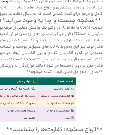
در این مقاله جامع که توسط تیم علمی **
کلینیک پوست و مو 
علل ایجاد، راه‌های پیشگیری و انواع روش‌های درمانی آن، به و
کامل و مرجع برای تمام کسانی است که به دنبال اطلاعات دقیق
**میخچه چیست و چرا به وجود می‌آید؟ 
میخچه (Corn یا Clavus) در واقع یک واکنش 
سایش یا اصطکاک قرار می‌گیرد، سلول‌های پوستی در آن ناحیه
نمایند. این توده سلولی سخت و متراکم، که معمولاً شکلی مخر
فشار نوک تیز این مخروط به لایه‌های عمیق‌تر پوست و اعصاب 
خصوص در ناحیه انگشتان، کف پا و بین انگشتان ایجاد می‌شوند
کفش نامناسب قرار دارند. با این حال، **میخچه دست** نیز در ا
فشار مکرر بر روی دست‌ها می‌شود (مانند نوازندگان یا ورزشکار
**جدول ۱: عوامل اصلی ایجاد کننده میخچه**
**انواع میخچه: تفاوت‌ها را بشناسید**