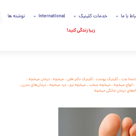
باط با ما
خدمات کلینیک
International
نوشته ها
زیبا زندگی کنید!
اس با ما
خدمات ما
Azəri dili
انیه حریم خصوصی
سلول های بنیادی
اللغة العربية
اره ما
پی آر پی مو و صورت PRP
وز ها
جوانسازی پوست
اسما جت
،
کلینیک پوست
،
کلینیک دکتر هلن
،
میخچه
،
درمان میخچه
،
،
انواع میخچه
،
میخچه سخت
،
میخچه نرم
،
درد میخچه
،
درمان‌های مدرن
،
شکان ما
جایگزین های جراحی
اه‌های درمان خانگی میخچه
تزریقات زیبایی
ریزش مو
پاکسازی تخصصی پوست