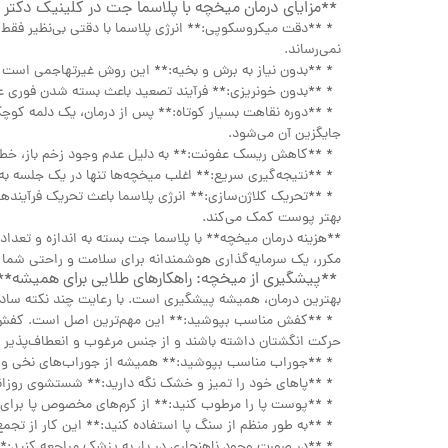
**مزایای درمان میخچه با پلاسما جت در کلینیک دکتر
* **دقت میکروسکوپی:** انرژی پلاسما با دقتی بی‌نظیر فقط
نمی‌رساند.
* **بدون نیاز به برش و بخیه:** این روش غیرتهاجمی است 
* **بدون خونریزی:** فرآیند تصعید باعث بسته شدن فوری 
* **دوره نقاهت بسیار کوتاه:** پس از درمان، یک دلمه کوچک
جایگزین آن می‌شود.
* **کاهش ریسک عفونت:** به دلیل عدم وجود زخم باز، خطر
* **نتیجه‌گیری سریع:** اغلب میخچه‌ها تنها در یک جلسه به
* **تحریک کلاژن‌سازی:** انرژی پلاسما باعث تحریک فرآیندها
بهتر پوست کمک می‌کند.
**هزینه درمان میخچه** با پلاسما جت بسته به اندازه و تعداد
مکرر، یک سرمایه‌گذاری هوشمندانه برای سلامت و راحتی شم
**پیشگیری از میخچه: راهکارهای طلایی برای همیشه**
بهترین درمان، همیشه پیشگیری است. با رعایت چند نکته ساده م
* **کفش مناسب بپوشید:** این مهم‌ترین اصل است. کفش‌هایی 
حرکت انگشتان داشته باشند و از جنس مرغوب و انعطاف‌پذیر 
* **جوراب مناسب بپوشید:** همیشه از جوراب‌های نخی و تم
* **پاهای خود را تمیز و خشک نگه دارید:** شستشوی روزان
* **پوست پا را مرطوب کنید:** از کرم‌های مخصوص پا برای
* **به طور منظم از سنگ پا استفاده کنید:** این کار از تجم
* **در صورت وجود ناهنجاری در پا، به پزشک مراجعه کنید:**