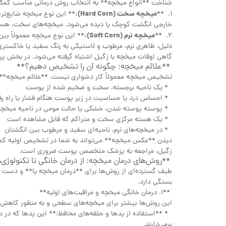
شناخت **انواع میخچه** به انتخاب روش درمانی مناسب کمک ش
میخچه سخت (Hard Corn):
1. **
** این نوع میخچه شایع‌تری
خارجی انگشت کوچک پا دیده می‌شود. میخچه‌های سخت، هسته‌
میخچه نرم (Soft Corn):
2. **
** این نوع میخچه معمولاً بین
دلیل، ظاهری نرم، مرطوب و لاستیکی به رنگ سفید یا خاکستری دا
گاهی اوقات میخچه با زگیل اشتباه گرفته می‌شود. در بخش پر
**علائم میخچه: چگونه آن را تشخیص دهیم؟**
تشخیص میخچه معمولاً کار دشواری نیست. **علائم میخچه** 
* یک ناحیه برجسته، سخت و ضخیم شده از پوست
* احساس درد یا حساسیت در زیر پوست هنگام فشار یا راه رف
* پوسته پوسته شدن، خشکی یا حالت مومی در ناحیه میخچه
* یک هسته مرکزی سخت و متراکم که قابل مشاهده است
* در میخچه‌های نرم، ناحیه‌ای سفید و مرطوب بین انگشتان
دیدن **عکس میخچه** می‌تواند به شما در تشخیص اولیه کمک
زگیل، مراجعه به پزشک متخصص پوست ضروری است.
**روش‌های درمان میخچه: از درمان خانگی تا تکنولوژی‌
طیف گسترده‌ای از روش‌ها برای **درمان میخچه پا** و دست و
بستگی دارد.
**۱. درمان خانگی میخچه و مراقبت‌های اولیه**
این روش‌ها بیشتر برای میخچه‌های سطحی و به منظور کاهش د
* **استفاده از پدها و حلقه‌های محافظ:** این پدها که در دار
برمی‌دارند.