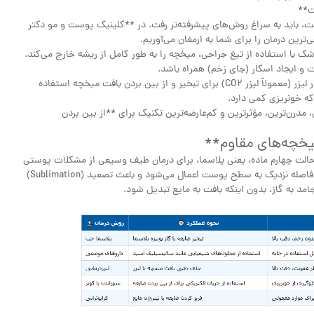
ست، باید به سراغ روش‌های پیشرفته‌تر رفت. در **کلینیک پوست و مو دکتر
‌ترین درمان را برای شما به ارمغان می‌آوریم.
Surgica):** در این روش، پزشک با استفاده از تیغ جراحی، میخچه را به طور کامل از ریشه خارج می‌کند.
 و ایجاد اسکار (جای زخم) همراه باشد.
* **لیزر میخچه (Laser Therapy):** در این روش از انرژی نور لیزر (معمولاً لیزر CO2) برای تبخیر و از بین بردن بافت میخچه استفاده
ه خونریزی کمی دارد.
(Plasma Jet Therapy):** این روش، مدرن‌ترین، مؤثرترین و کم‌عارضه‌ترین تکنیک برای **از بین بردن
یخچه‌های مقاوم**
حالت چهارم ماده، یعنی پلاسما، برای درمان طیف وسیعی از مشکلات پوستی
استفاده می‌کند. پلاسما در واقع گاز یونیزه شده‌ای است که از فاصله نزدیک به سطح پوست اعمال می‌شود و باعث تصعید (Sublimation)
 به گاز، بدون اینکه بافت به مایع تبدیل شود.