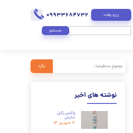
09933684732
رزرو وقت
جستجو
بگرد
نوشته های اخیر
واکسن زگیل
تناسلی
۱۲ شهریور ۰۴