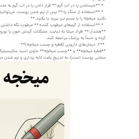
* **خیساندن پا در آب گرم:** قرار دادن پا در آب گرم به مدت ۱۰ تا ۱۵ دقیقه به نرم شدن پوست سخت میخچه کمک می‌ک
* **استفاده از سنگ پا:** پس از نرم شدن پوست، می‌توانید ب
نکنید میخچه را با جسم تیز ببرید یا بکنید.**
* **استفاده از کرم‌های مرطوب کننده:** مرطوب نگه داشتن 
**هشدار:** افراد مبتلا به دیابت، مشکلات گردش خون یا نورو
کرده و حتماً به پزشک مراجعه کنند.
**۲. درمان‌های دارویی (قطره و چسب میخچه)**
**قطره میخچه** و **چسب میخچه** حاوی اسید سالیسیلیک هس
سختی پوست است)، به تدریج باعث لایه برداری و نرم شدن م