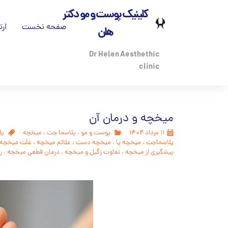
کلینیک پوست و مو دکتر
صفحه نخست
ارت
هلن
تم
Dr Helen Aesthethic
clinic
بی
درب
میخچه و درمان آن
مج
۱۱ مرداد ۱۴۰۴
پوست و مو
،
پلاسما جت
،
میخچه
پل
پلاسماجت
،
میخچه پا
،
میخچه دست
،
علائم میخچه
،
علت میخچه
پز
پیشگیری از میخچه
،
تفاوت زگیل و میخچه
،
درمان قطعی میخچه
،
ر