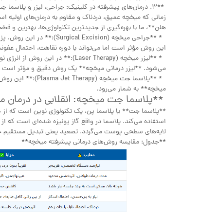
**۳. درمان‌های پیشرفته در کلینیک: جراحی، لیزر و پلاسما جت**
زمانی که میخچه عمیق، دردناک و مقاوم به درمان‌های اولیه ا
هلن**، ما با بهره‌گیری از جدیدترین تکنولوژی‌ها، بهترین و قطعی
* **جراحی میخچه (l Excision
این روش مؤثر است اما می‌تواند با دوره نقاهت، احتمال عفونت
می‌شود. **لیزر درمانی میخچه** یک روش دقیق و مؤثر است ک
* **پلاسما جت میخچه 
میخچه** به شمار می‌رود.
**پلاسما جت میخچه: انقلابی در درمان م
**پلاسما جت** یا پلاسما پن، یک تکنولوژی نوین است که از 
لایه‌های سطحی پوست می‌گردد. تصعید یعنی تبدیل مستقیم جامد
**جدول: مقایسه روش‌های درمانی پیشرفته میخچه**