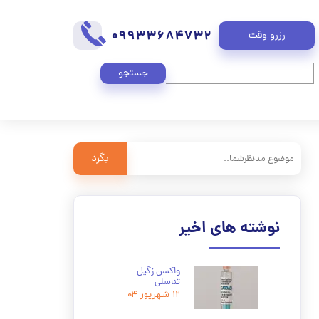
09933684732
رزرو وقت
جستجو
بگرد
نوشته های اخیر
واکسن زگیل
تناسلی
۱۲ شهریور ۰۴