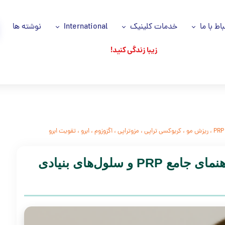
باط با ما
خدمات کلینیک
International
نوشته ها
زیبا زندگی کنید!
اس با ما
خدمات ما
Azəri dili
انیه حریم خصوصی
سلول های بنیادی
اللغة العربية
اره ما
پی آر پی مو و صورت PRP
وز ها
جوانسازی پوست
PRP
،
ریزش مو
،
کربوکسی تراپی
،
مزوتراپی
،
اگزوزوم
،
ابرو
،
تقویت ابرو
شکان ما
جایگزین های جراحی
تقویت ابرو با روش‌های نوین: راهنمای جامع PRP و سلول‌های بنیادی
تزریقات زیبایی
ریزش مو
پاکسازی تخصصی پوست