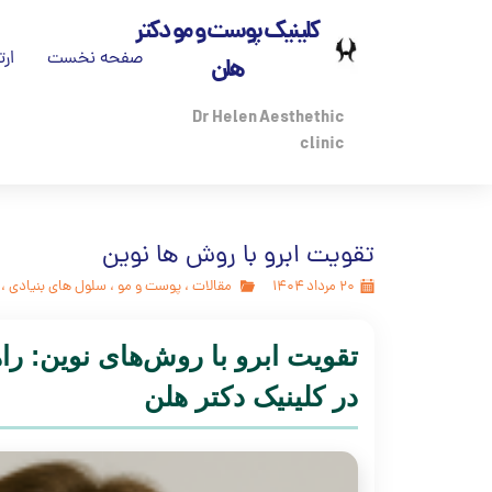
کلینیک پوست و مو دکتر
صفحه نخست
ارت
هلن
تم
Dr Helen Aesthethic
clinic
بی
درب
تقویت ابرو با روش ها نوین
مج
۲۰ مرداد ۱۴۰۴
مقالات
،
پوست و مو
،
سلول های بنیادی
،
پز
در کلینیک دکتر هلن