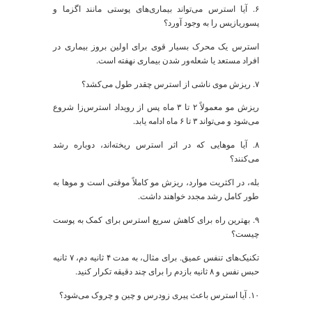
کمک می‌کند تا الگوهای فکری منفی را که منجر به
استرس می‌شوند، شناسایی و اصلاح کنید.
یوگا و تای‌چی:
این تمرینات با ترکیب حرکات فیزیکی،
تنفس عمیق و مدیتیشن، به طور همزمان جسم و ذهن را
آرام می‌کنند.
4.3. روتین پوستی ضد استرس: حمایت، نه
مله!
ر دوران استرس، پوست شما در حالت دفاعی و آسیب‌پذیر
رار دارد. رویکرد صحیح به
مراقبت از پوست در دوران
سترس
، یک تغییر پارادایم از "مقابله" به "حمایت" است.
ستراتژی صحیح، تمرکز بر ترمیم و آرام‌سازی است.
پاکسازی ملایم:
از شوینده‌های کرمی یا ژلی ملایم و فاقد
سولفات استفاده کنید.
آبرسانی و ترمیم سد دفاعی:
به دنبال محصولاتی باشید که
حاوی سرامیدها، هیالورونیک اسید، نیاسینامید و پنتنول
هستند.