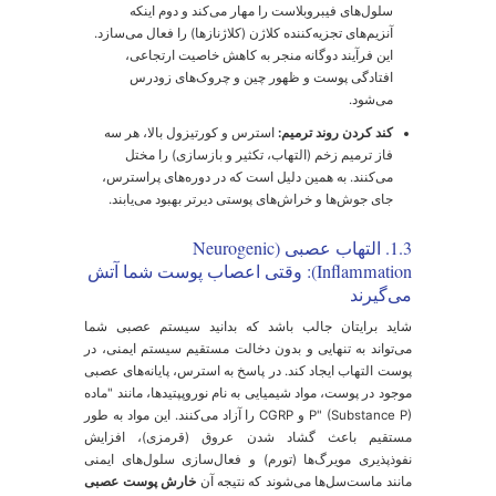
وزهای بالا و کوتاه‌مدت، اما مخرب و التهاب‌زا در مواجهه
زمن) کلید درک بیماری‌های پوستی مزمن است. این تناقض
وضیح می‌دهد که چرا استرس مزمن (مانند فشار کاری
داوم) منجر به مشکلات پوستی پایدار و مقاوم به درمان
ی‌شود. سیستم تنظیم‌کننده بدن در اثر استفاده بیش از حد،
ود به یک عامل بیماری‌زا تبدیل می‌شود.
أثیرات منفی استرس مزمن بر پوست عبارتند از:
تضعیف سد دفاعی پوست (Skin Barrier):
کورتیزول
عملکرد لایه شاخی (Stratum Corneum)، یعنی
خارجی‌ترین لایه پوست، را مختل می‌کند. این لایه مسئول
حفظ رطوبت و جلوگیری از ورود عوامل بیماری‌زا است.
تضعیف آن منجر به خشکی، پوسته‌پوسته شدن، افزایش
حساسیت و آسیب‌پذیری در برابر محرک‌های محیطی
می‌شود.
افزایش تولید چربی (سبوم):
کورتیزول و هورمون‌های
آندروژن که در پاسخ به استرس افزایش می‌یابند، غدد