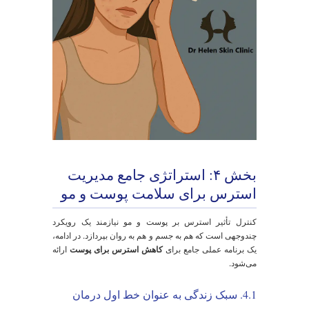
2. مغز سیگنال خطر را صادر کرده و باعث ترشح کورتیزول
می‌شود. 3. این مواد شیمیایی باعث تشدید یک بیماری پوستی
مانند اگزما می‌شوند. 4. ظاهر ناخوشایند پوست و خارش، خود
به یک منبع جدید استرس تبدیل می‌شود. 5. این استرس جدید،
سترس اولیه را تقویت کرده و چرخه با شدتی بیشتر ادامه
ی‌یابد.
بخش ۳: وقتی استرس موهای شما
ا هدف می‌گیرد: علل ریزش موی
صبی
یزش مو ناشی از استرس
یکی از نگران‌کننده‌ترین تجربیات
رای بسیاری از افراد است. خبر خوب این است که شایع‌ترین
وع آن، کاملاً قابل برگشت است.
3.1. تلوژن افلوویوم (Telogen Effluvium):
یزش موی ناگهانی پس از طوفان