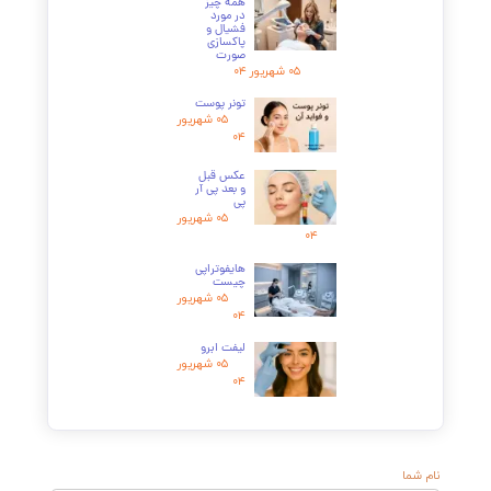
ریزش مو معمولاً ۲ تا ۳ ماه پس از رویداد استرس‌زا شروع
ی‌شود و می‌تواند ۳ تا ۶ ماه ادامه یابد.
۸. آیا موهایی که در اثر استرس ریخته‌اند، دوباره رشد
ی‌کنند؟
له، در اکثریت موارد، ریزش مو کاملاً موقتی است و موها به
ور کامل رشد مجدد خواهند داشت.
۹. بهترین راه برای کاهش سریع استرس برای کمک به پوست
یست؟
تکنیک‌های تنفس عمیق. برای مثال، به مدت ۴ ثانیه دم، ۷ ثانیه
س نفس و ۸ ثانیه بازدم را برای چند دقیقه تکرار کنید.
سترس باعث پیری زودرس و چین و چروک می‌شود؟
له، به طور قطع. استرس مزمن با تخریب مداوم کلاژن، یکی
ز عوامل اصلی تسریع فرآیند پیری پوست است.