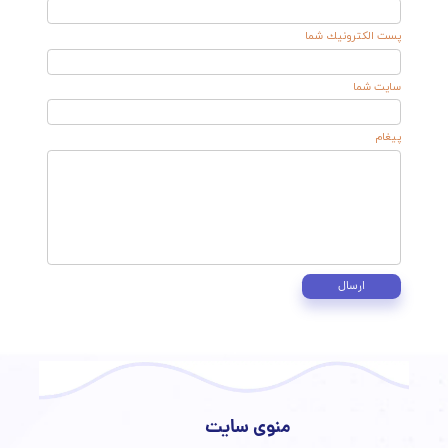
ذاهایی برای پوست تحت استرس مفید هستند؟
ذاهای غنی از آنتی‌اکسیدان‌ها (انواع توت‌ها)، اسیدهای چرب
امگا ۳ (ماهی سالمون) و زینک (تخم کدو) به کاهش التهاب
مک می‌کنند.
مبود خواب ناشی از استرس بر پوست تأثیر دارد؟
له، تأثیر بسیار زیادی دارد. خواب ناکافی فرآیندهای ترمیمی
بانه پوست را مختل کرده و منجر به کدری پوست و پف زیر
شم می‌شود.
استرس فقط بر پوست صورت تأثیر می‌گذارد؟
یر. استرس می‌تواند بر پوست تمام بدن تأثیر بگذارد، مثلاً
اعث کهیر روی تنه یا تشدید اگزما روی دست‌ها شود.
۱۴. در دوران استرس چه محصولاتی را نباید برای پوستم
ستفاده کنم؟