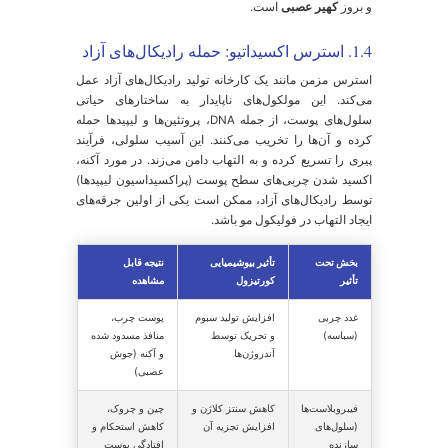
چربی پوست را تحریک کرده و تولید سبوم را به شدت بالا
می‌برند. این چربی اضافی منافذ پوست را مسدود کرده و
زمینه را برای بروز
جوش عصبی
فراهم می‌کند.
تخریب کلاژن و الاستین:
کورتیزول به دو روش باعث
پیری
زودرس پوست
می‌شود: اول اینکه تولید کلاژن جدید توسط
سلول‌های فیبروبلاست را مهار می‌کند و دوم اینکه
آنزیم‌های تجزیه‌کننده کلاژن (کلاژنازها) را فعال می‌سازد.
این فرآیند دوگانه منجر به کاهش خاصیت ارتجاعی،
افتادگی پوست و ظهور چین و چروک‌های زودرس
می‌شود.
کند کردن روند ترمیم:
استرس و کورتیزول بالا، هر سه
فاز ترمیم زخم (التهاب، تکثیر و بازسازی) را مختل
می‌کنند. به همین دلیل است که در دوره‌های پراسترس،
جای جوش‌ها و خراش‌های پوستی دیرتر بهبود می‌یابند.
1.3. التهاب عصبی (Neurogenic
Inflammation): وقتی اعصاب پوست شما آتش
ی‌گیرند