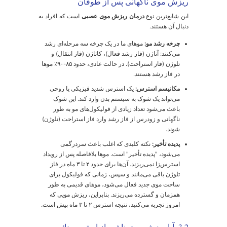
اعث آزاد شدن مقادیر زیادی هیستامین از ماست‌سل‌های
وست شود. این امر منجر به ایجاد برجستگی‌های قرمز،
تورم و به شدت خارش‌دار می‌شود که می‌توانند در عرض چند
قیقه ظاهر شده و معمولاً طی چند ساعت ناپدید شوند.
2.4. پیری زودرس: وقتی استرس چهره شما
ا خسته نشان می‌دهد
أثیر استرس بر پیری پوست یک فرآیند تدریجی اما قطعی
است. مفهوم "التهاب-پیری" (Inflammaging) به خوبی این
دیده را توصیف می‌کند. التهاب مزمن و درجه پایینی که در اثر
سترس ایجاد می‌شود، همزمان که باعث شعله‌ور شدن آکنه
ا اگزما می‌شود، در پس‌زمینه در حال تخریب ساختارهای
یاتی پوست و تسریع روند پیری است. این دو پدیده جدا از هم
یستند، بلکه دو روی یک سکه (التهاب مزمن) هستند.
چین و چروک:
تخریب مداوم کلاژن و الاستین در اثر
کورتیزول بالا، استحکام و انعطاف‌پذیری پوست را از بین
برده و منجر به ایجاد خطوط ریز و چین و چروک‌های