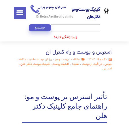
0993368473
کلینیک پوست و مو
2
دکتر هلن
Dr Helen Aesthethic clinic
جستجو
زیبا زندگی کنید!
رس و پوست و راه کنترل آن
داد ۱۴۰۴
مقالات
،
پوست و مو
،
ریزش مو
،
حساسیت
،
آکنه
،
،
مراقبت از پوست
،
تغذیه
،
کلینیک پوست
،
کلینیک پوست دکتر هلن
،
رس
أثیر استرس بر پوست و مو:
اهنمای جامع کلینیک دکتر