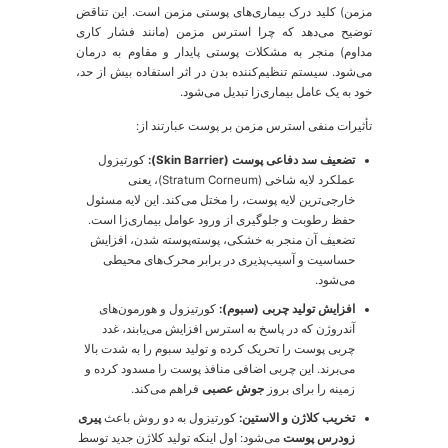
و مسیر اصلی این ارتباط را شکل می‌دهند:
محور هیپوتالاموس-هیپوفیز-آدرنال (HPA):
مرکز
فرماندهی استرس در مغز که در نهایت منجر به ترشح
هورمون کورتیزول از غدد فوق کلیوی می‌شود.
سیستم عصبی سمپاتیک:
این سیستم در پاسخ به استرس،
کاتکولامین‌هایی مانند آدرنالین را آزاد می‌کند که باعث
واکنش‌های فوری مانند افزایش ضربان قلب و همچنین
تأثیرات پوستی می‌شود.
1.2. کورتیزول: شمشیر دولبه هورمون
سترس
ورتیزول، که به عنوان هورمون "جنگ یا گریز" شناخته
ی‌شود، در پاسخ‌های کوتاه‌مدت به استرس برای بدن حیاتی
ست. اما زمانی که استرس مزمن و طولانی‌مدت می‌شود،
طوح بالای مداوم کورتیزول به یک عامل مخرب برای پوست
 مو تبدیل می‌شود. ماهیت متناقض کورتیزول (ضدالتهابی در