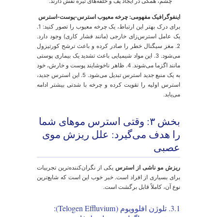
پسوریازیس و استرس:
استرس یکی از شناخته‌شده‌ترین
محرک‌ها برای شروع یا تشدید پسوریازیس است. بین ۳۱٪
تا ۸۸٪ از بیماران، استرس را به عنوان عامل اصلی
شعله‌ور شدن بیماری خود گزارش می‌دهند. استرس با
ایجاد عدم تعادل در سیستم ایمنی، به طور خاص
سلول‌های T، باعث تکثیر سریع سلول‌های پوستی و ایجاد
پلاک‌های قرمز و پوسته‌دار پسوریازیس می‌شود.
روزاسه:
در افراد مبتلا به روزاسه، استرس با گشاد کردن
عروق خونی صورت، باعث قرمزی و برافروختگی
(flushing) می‌شود. همچنین با تضعیف سد دفاعی، پوست
را به سایر محرک‌ها مانند گرما یا محصولات آرایشی
حساس‌تر می‌کند.
2.3. کهیر و بثورات پوستی: واکنش فوری
وست به اضطراب
کهیر (Urticaria) یکی از بارزترین واکنش‌های پوستی به
سترس حاد است. یک رویداد استرس‌زای ناگهانی می‌تواند