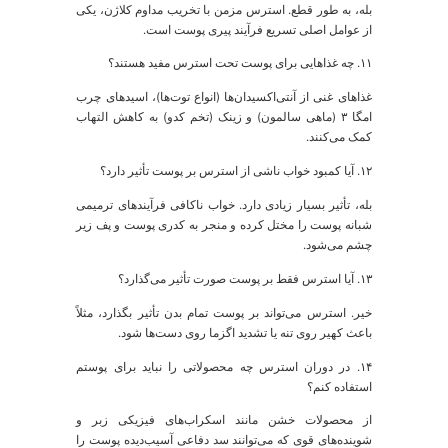
محافظت روزانه:
استفاده روزانه از یک ضدآفتاب با طیف
وسیع با SPF حداقل ۳۰ کاملاً ضروری است.
درمان خانگی جوش استرسی:
برای جوش‌های ملتهب،
می‌توانید از ماسک‌های آرام‌بخش حاوی چای سبز یا
آلوئه‌ورا استفاده کنید.
 چه زمانی به متخصص مراجعه کنیم؟
وددرمانی همیشه کافی نیست. در موارد زیر مراجعه به یک
تخصص پوست و مو
ضروری است: اگر مشکلات پوستی
ما شدید و مداوم هستند، اگر بیماری‌هایی مانند پسوریازیس
ا آکنه کیستیک دارید، اگر ریزش موی شما بسیار شدید است،
ا اگر استرس و اضطراب شما شدید است.
حوزه
اقدامات کلیدی
چرا این کار مؤثر
اقدام
است؟
سبک
خواب ۷-۸ ساعته،
کاهش کورتیزول،