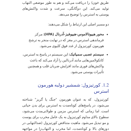
ن‌ها واکنش نشان می‌دهد. این فرآیند از طریق چندین مسیر
لمی پیچیده اما قابل درک اتفاق می‌افتد.
1.1. سایکونوروایمونولوژی
(Psychoneuroimmunology): مکالمه پنهان بین
غز و پوست
ین رشته علمی به مطالعه تعامل بین فرآیندهای روانی
(Psycho)، سیستم عصبی (Neuro) و سیستم ایمنی
(Immunology) می‌پردازد. پوست صرفاً یک پوشش محافظ
یست، بلکه یک عضو ایمنی فعال است که به طور مستقیم با
غز در ارتباط است. در واقع، پوست یک قربانی منفعل
سترس نیست، بلکه یک شرکت‌کننده فعال در پاسخ به آن
ست. پوست دارای یک سیستم عصبی-ایمنی-غدد درون‌ریز
وضعی است که به استرس واکنش نشان می‌دهد. این بدان
عناست که پوست هم سیگنال‌های استرس سیستمیک (از
ریق خون) را دریافت می‌کند و هم به طور موضعی التهاب
ولید می‌کند. این دوگانگی، سرعت و شدت واکنش‌های
وستی به استرس را توضیح می‌دهد.