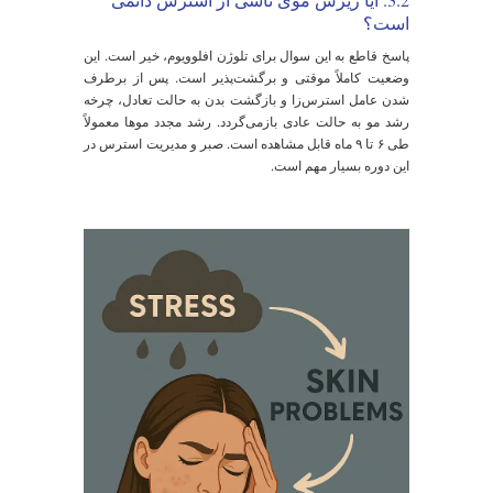
عمیق، به خصوص در پیشانی و اطراف چشم‌ها می‌شود.
کدری و خشکی پوست:
استرس با مختل کردن عملکرد
سد دفاعی و کاهش جریان خون مویرگی، باعث می‌شود
پوست نتواند رطوبت را حفظ کند و کدر، خسته و بی‌روح
به نظر برسد.
استرس و لک صورت (هایپرپیگمنتیشن):
کورتیزول
می‌تواند تولید ملانین (رنگدانه پوست) را تحریک کرده و
منجر به ایجاد یا تشدید لک‌های تیره شود. علاوه بر این،
التهاب ناشی از استرس، به خصوص پس از جوش‌ها،
می‌تواند لکه‌های قهوه‌ای یا قرمز (PIH) به جای بگذارد.
پف و سیاهی دور چشم:
کمبود خواب ناشی از استرس،
احتباس مایعات و کاهش جریان خون در ناحیه حساس زیر
چشم، همگی در ایجاد پف و حلقه‌های تیره نقش دارند.
ینفوگرافیک مفهومی: چرخه معیوب استرس-پوست-استرس
برای درک بهتر این ارتباط، یک چرخه معیوب را تصور کنید: 1.
ک عامل استرس‌زای خارجی (مانند فشار کاری) وجود دارد.