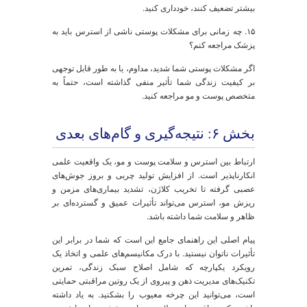
زندگی
ورزش ۳ بار در هفته،
کاهش التهاب
رژیم غذایی ضدالتهاب
سیستمیک، بهبود
ترمیم سلولی
مدیریت
مدیتیشن روزانه ۱۰
آرام‌سازی سیستم
ذهن
دقیقه، تمرین تنفس
عصبی، کاهش واکنش
عمیق هنگام استرس
"جنگ یا گریز"
مراقبت
پاکسازی ملایم،
تقویت سد دفاعی،
از
مرطوب‌کننده
کاهش حساسیت و
پوست
ترمیم‌کننده، ضدآفتاب
التهاب
روزانه
مراقبت
استفاده از شامپوی
کاهش استرس
از مو
ملایم، پرهیز از
فیزیکی بر
حرارت و کشش زیاد
فولیکول‌های حساس
مو
شده