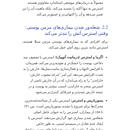
سیستم ایمنی
تغییر پاسخ ایمنی
تشدید اگزما،
پوست
(افزایش واکنش‌های
پسوریازیس و
آلرژیک) و التهاب
بروز کهیر
مزمن
فولیکول مو
انتقال زودرس
ریزش مو ناشی از
فولیکول‌ها از فاز
استرس
(تلوژن
رشد به فاز
افلوویوم)
استراحت
بخش ۲: نشانه‌های استرس بر روی
وست شما: از جوش‌های عصبی تا
یری زودرس
کنون که با مکانیسم‌های علمی آشنا شدیم، بیایید ببینیم این
رآیندها در عمل چگونه روی پوست شما ظاهر می‌شوند.