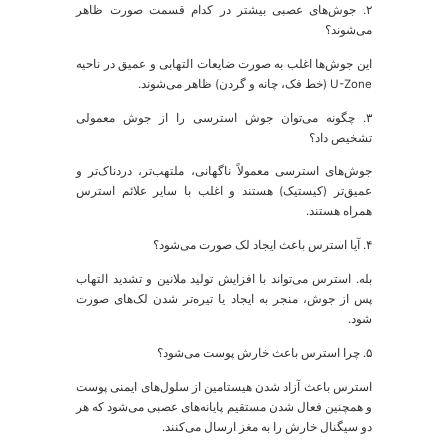
سطح کورتیزول را بالا نگه داشته و فرآیندهای ترمیمی را
مختل می‌کند. هدف‌گذاری برای ۷ تا ۸ ساعت خواب شبانه
ضروری است.
تغذیه ضدالتهابی:
از غذاهای فرآوری شده و قندهای ساده
پرهیز کنید و مصرف میوه‌ها، سبزیجات، ماهی‌های چرب
(امگا ۳) و مغزها را افزایش دهید.
4.2. تکنیک‌های ذهن-بدن: آرام کردن سیستم
صبی
مدیتیشن برای پوست و ذهن‌آگاهی (Mindfulness):
مطالعات متعدد نشان داده‌اند که مدیتیشن می‌تواند به طور
قابل توجهی به بهبود پسوریازیس و اگزما کمک کند. یک
مطالعه برجسته نشان داد بیمارانی که همزمان با فتوتراپی
به نوارهای صوتی مدیتیشن گوش می‌دادند، پوستشان به
طور قابل توجهی سریع‌تر پاکسازی شد.
رفتار درمانی شناختی (CBT):
این رویکرد درمانی به شما