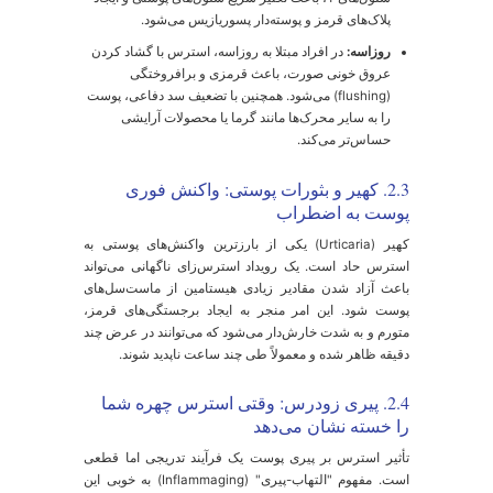
لائم استرس روی پوست
می‌تواند از یک جوش ساده تا
عله‌ور شدن یک
بیماری پوستی ناشی از استرس
متغیر
اشد.
2.1. آکنه استرسی (جوش عصبی): چرا
زرگسالان هم جوش می‌زنند؟
سیاری از افراد تصور می‌کنند آکنه فقط مختص دوران
وجوانی است، اما استرس یکی از دلایل اصلی بروز آکنه در
زرگسالی است.
مکانیسم دقیق:
همانطور که اشاره شد، استرس از طریق
افزایش هورمون‌ها، تولید چربی را افزایش می‌دهد. این
چربی اضافی، همراه با سلول‌های مرده پوست، منافذ را
مسدود می‌کند. همزمان، استرس با افزایش
سایتوکاین‌های التهابی، واکنش بدن به باکتری‌های طبیعی
پوست را تشدید کرده و منجر به جوش‌های قرمز، ملتهب و
دردناک می‌شود.
ویژگی‌های جوش استرسی:
این جوش‌ها اغلب به صورت