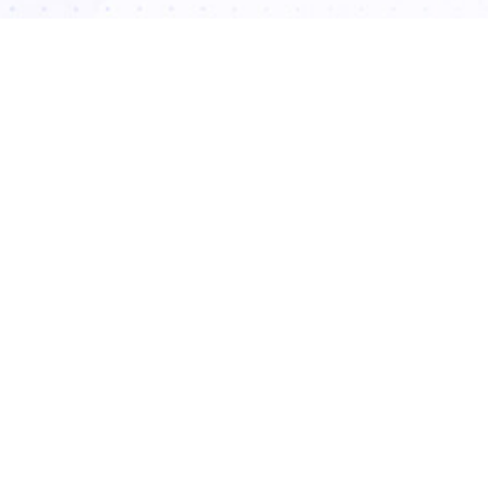
از ۵
۶ مشارکت کننده
بگرد
نوشته های اخیر
واکسن
زگیل
تناسلی
۱۲ شهریور
۰۴
تزریق ژل
لب