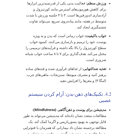
ین شایع‌ترین نوع
درمان ریزش موی عصبی
است که افراد به
نبال آن هستند.
چرخه رشد مو:
موهای ما در یک چرخه سه مرحله‌ای رشد
می‌کنند: آناژن (فاز رشد فعال)، کاتاژن (فاز انتقال) و
تلوژن (فاز استراحت). در حالت عادی، حدود ۸۵-۹۰٪ موها
در فاز رشد هستند.
مکانیسم استرس:
یک استرس شدید فیزیکی یا روحی
می‌تواند یک شوک به سیستم بدن وارد کند. این شوک
باعث می‌شود تعداد زیادی از فولیکول‌های مو به طور
ناگهانی و زودرس از فاز رشد وارد فاز استراحت (تلوژن)
شوند.
پدیده تأخیر:
نکته کلیدی که اغلب باعث سردرگمی
می‌شود، "پدیده تأخیر" است. موها بلافاصله پس از رویداد
استرس‌زا نمی‌ریزند. آن‌ها برای حدود ۲ تا ۳ ماه در فاز
تلوژن باقی می‌مانند و سپس، زمانی که فولیکول برای
ساخت موی جدید فعال می‌شود، موهای قدیمی به طور