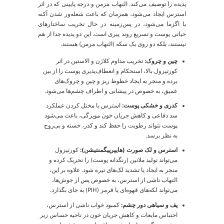
کیست‌های عمیق و دردناک (آکنه کیستیک) در نواحی
تحتانی صورت مانند چانه و خط فک ظاهر می‌شوند و
معمولاً به درمان‌های موضعی استاندارد مقاوم‌تر هستند.
استرس نه تنها آکنه را تشدید می‌کند، بلکه ماهیت آن را نیز
تغییر می‌دهد و آن را التهابی‌تر و عمیق‌تر می‌کند.
2.2. شعله‌ور شدن بیماری‌های مزمن پوستی:
قتی استرس آتش را تندتر می‌کند
رای افرادی که به بیماری‌های پوستی مزمن مبتلا هستند،
سترس مانند بنزین روی آتش عمل می‌کند.
اگزما و استرس (درماتیت آتوپیک):
استرس با تضعیف سد
دفاعی، پوست را خشک‌تر و نفوذپذیرتر می‌کند. همزمان،
با افزایش التهاب و فعال‌سازی ماست‌سل‌ها، خارش را به
شدت افزایش می‌دهد. این امر "چرخه معیوب خارش-
خاراندن" را به راه می‌اندازد که در آن خارش ناشی از
استرس منجر به خاراندن، آسیب بیشتر به پوست و در
نتیجه خارش شدیدتر و غیرقابل کنترل‌تر می‌شود.