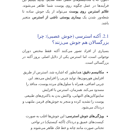
وسط رادیکال‌های آزاد، ممکن است یکی از اولین جرقه‌های
یجاد التهاب در فولیکول مو باشد.
بخش تحت
تأثیر بیوشیمیایی
نتیجه قابل
تأثیر
کورتیزول
مشاهده
غدد چربی
افزایش تولید سبوم
پوست چرب،
(سباسه)
و تحریک توسط
منافذ مسدود شده
آندروژن‌ها
و آکنه (جوش
عصبی)
فیبروبلاست‌ها
کاهش سنتز کلاژن و
چین و چروک،
(سلول‌های
افزایش تجزیه آن
کاهش استحکام و
سازنده
افتادگی پوست
کلاژن)
سد دفاعی
اختلال در تولید
خشکی،
پوست (لایه
لیپیدهای بین‌سلولی و
پوسته‌پوسته شدن،
شاخی)
کاهش حفظ آب
قرمزی و افزایش
حساسیت