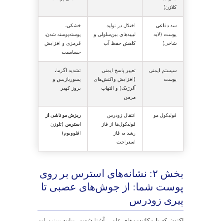
اید برایتان جالب باشد که بدانید سیستم عصبی شما
ی‌تواند به تنهایی و بدون دخالت مستقیم سیستم ایمنی، در
وست التهاب ایجاد کند. در پاسخ به استرس، پایانه‌های عصبی
وجود در پوست، مواد شیمیایی به نام نوروپپتیدها، مانند "ماده
P" (Substance P) و CGRP را آزاد می‌کنند. این مواد به طور
ستقیم باعث گشاد شدن عروق (قرمزی)، افزایش
فوذپذیری مویرگ‌ها (تورم) و فعال‌سازی سلول‌های ایمنی
انند ماست‌سل‌ها می‌شوند که نتیجه آن
خارش پوست عصبی
 بروز
کهیر عصبی
است.
استرس اکسیداتیو: حمله رادیکال‌های آزاد
سترس مزمن مانند یک کارخانه تولید رادیکال‌های آزاد عمل
ی‌کند. این مولکول‌های ناپایدار به ساختارهای حیاتی
سلول‌های پوست، از جمله DNA، پروتئین‌ها و لیپیدها حمله
رده و آن‌ها را تخریب می‌کنند. این آسیب سلولی، فرآیند
یری را تسریع کرده و به التهاب دامن می‌زند. در مورد آکنه،
کسید شدن چربی‌های سطح پوست (پراکسیداسیون لیپیدها)