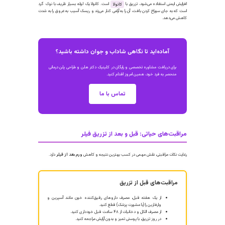
بی‌حسی موضعی ناحیه
←
3
تزریق دقیق با کانولا
←
4
فرم‌دهی و ماساژ
←