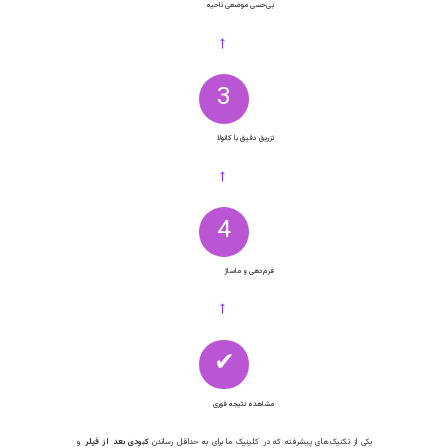
Redensity
تخصصی
ماه
تیرگی
II
برای زیر
همزمان
چشم
رآیند تزریق فیلر زیر چشم: از مشاوره تا نتیجه نهایی
کل فرآیند تزریق در کلینیک دکتر هلن، تجربه‌ای راحت و سریع است که معمولاً کمتر از ۳۰
قیقه طول می‌کشد. مراحل به شرح زیر است:
1
مشاوره تخصصی و معاینه
←
2