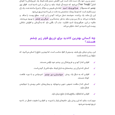
مؤثر به نام
تزریق فیلر زیر چشم
به کمک ما آمده است. این مقاله از
کلینیک دکتر هلن، مرجع کامل شما برای آشنایی با این تحول
شگفت‌انگیز در جوانسازی دور چشم است.
یلر زیر چشم چیست و چگونه معجزه می‌کند؟
صور کنید پوست زیر چشم شما مانند یک بالشتک کوچک است که با گذشت زمان، مقداری از
جم و پری خود را از دست داده است. این کاهش حجم باعث ایجاد یک فرورفتگی یا "ناودان
Tear Trough) می‌شود که نتیجه آن، ایجاد سایه و تیرگی در این ناحیه است.
فیلر زیر
شم
، که معمولاً از
هیالورونیک اسید
(ماده‌ای طبیعی و سازگار با بدن) ساخته شده، یک ژل
رم و لطیف است که توسط پزشک متخصص به دقت در این ناحیه تزریق می‌شود.
ین ژل مانند یک پرکننده هوشمند عمل می‌کند؛ گودی را پر کرده، سطح پوست را صاف و
کنواخت می‌کند و با از بین بردن سایه، به طرز چشمگیری
تیرگی زیر چشم
را بهبود می‌بخشد.
لاوه بر این، هیالورونیک اسید قابلیت جذب آب بالایی دارد که به آبرسانی و افزایش شادابی
وست این ناحیه نیز کمک شایانی می‌کند.
ه کسانی بهترین کاندید برای تزریق فیلر زیر چشم
ستند؟
ین روش درمانی برای طیف وسیعی از افراد مناسب است، اما بهترین نتایج را کسانی می‌گیرند که