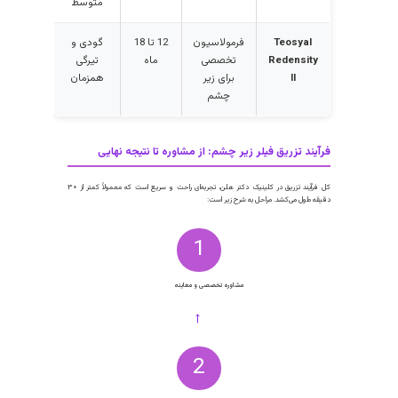
نام برند
ویژگی اصلی
ماندگاری
مناسب
متوسط
برای
Juvederm
بسیار نرم و
حدود 12
خطوط و
Volbella
یکنواخت
ماه
گودی‌های
ظریف
Restylane
ذرات
9 تا 12
اصلاح
Silk
کوچکتر برای
ماه
دقیق
دقت بالا
ناودان
اشکی
Belotero
ادغام عالی
حدود 9
گودی‌های
Balance
با پوست
ماه
سطحی و
متوسط
Teosyal
فرمولاسیون
12 تا 18
گودی و