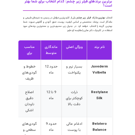
رایط زیر را داشته باشند:
افرادی که از گودی و فرورفتگی زیر چشم خود ناراضی هستند.
کسانی که تیرگی زیر چشمشان به دلیل ایجاد سایه ناشی از گودی است.
افرادی که به دنبال یک روش
جوانسازی دور چشم
غیرجراحی و با دوره نقاهت
کوتاه هستند.
کسانی که از سلامت عمومی خوبی برخوردارند و بیماری‌های خاص پوستی یا خودایمنی
فعال ندارند.
افرادی که انتظارات واقع‌بینانه از نتایج درمان دارند.
هم است بدانید که این روش برای خانم‌های باردار یا شیرده و افرادی با عفونت فعال در ناحیه
زریق توصیه نمی‌شود.
رترین برندهای فیلر زیر چشم: کدام انتخاب برای شما بهتر
ست؟
نتخاب
بهترین مارک فیلر زیر چشم
یکی از کلیدی‌ترین عوامل در رسیدن به نتیجه‌ای طبیعی و
اندگار است. پزشک متخصص بر اساس کیفیت پوست، عمق گودی و آناتومی صورت شما،
هترین گزینه را انتخاب خواهد کرد. در جدول زیر، محبوب‌ترین و معتبرترین برندهای مورد
ستفاده در کلینیک دکتر هلن را مقایسه کرده‌ایم: