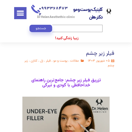
0993368473
کلینیک پوست و مو
2
دکتر هلن
Dr Helen Aesthethic clinic
جستجو
زیبا زندگی کنید!
ر زیر چشم
هریور ۱۴۰۴
مقالات
،
پوست و مو
،
فیلر
،
ژل
،
کلاژن
،
زیر
تزریق فیلر زیر چشم: جامع‌ترین راهنمای
خداحافظی با گودی و تیرگی