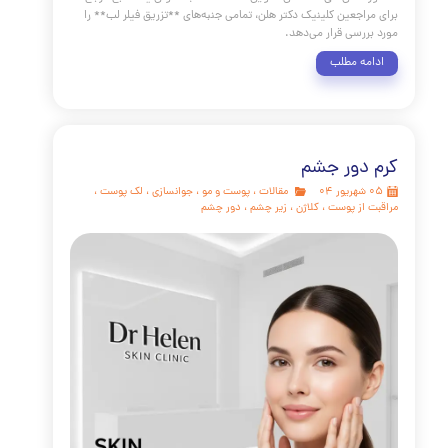
فیلر لب یکی از محبوب‌ترین و پرطرفدارترین اقدامات زیبایی در
جهان است که به منظور بهبود حجم، تعریف کانتور و اصلاح عدم
تقارن لب‌ها انجام می‌گیرد `[1, 2]`. این روش کم‌تهاجمی می‌تواند تأثیر
ی بر زیبایی کلی چهره و افزایش اعتماد به نفس افراد داشته
باشد `[3, 4]`. با این حال، دستیابی به نتایج مطلوب و طبیعی مستلزم
دقیق پروتکل‌های بالینی، انتخاب صحیح محصول و درک عمیق از
ی لبی است. این گزارش جامع، که بر اساس شواهد معتبر علمی و
لعمل‌های تخصصی تدوین شده است، به عنوان یک منبع مرجع
راجعین کلینیک دکتر هلن، تمامی جنبه‌های **تزریق فیلر لب** را
ررسی قرار می‌دهد.
مه مطلب
دور جشم
مقالات
،
پوست و مو
،
جوانسازی
،
لک پوست
،
 از پوست
،
کلاژن
،
زیر چشم
،
دور چشم