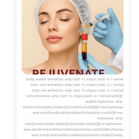
ای مراقبت از پوست، تونر پوست محصولی کلیدی است که اغلب
نادیده گرفته می‌شود. طبق Healthline 42 ، تونرها پوست را پاکسازی
عمیق کرده، pH را متعادل می‌کنند و جذب محصولات بعدی را بهبود
ند. در کلینیک دکتر هلن، با استناد به مطالعات علمی و تجربیات
 فواید تونر برای پوست را تأیید می‌کنیم. این مقاله بیش از
۳۵۰۰ کلمه دارد و با استفاده از رفرنس‌های معتبر انگلیسی مانند
Cleveland Clinic 21 و Wikipedia 24 ، به بررسی بهترین تونر صورت،
ونر و نحوه استفاده از تونر می‌پردازد.
مه مطلب