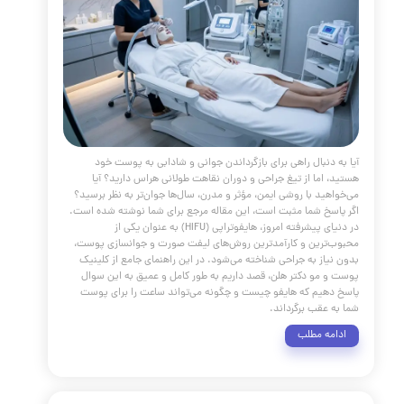
body{-webkit-animation:-amp-start 8s steps(1,end) 0s 1 
both;-moz-animation:-amp-start 8s steps(1,end) 0s 1 
both;-ms-animation:-amp-start 8s steps(1,end) 0s 1 
both;animation:-amp-start 8s steps(1,end) 0s 1 normal b
webkit-keyframes
start{from{visibility:hidden}to{visibility:visible}}@-moz-key
-amp-start{from{visibility:hidden}to{visibility:visible}
keyframes
start{from{visibility:hidden}to{visibility:visible}}@-o-keyf
amp-start{from{visibility:hidden}to{visibility:visible}}@key
-amp-start{from{visibility:hidden}to{visibility:visible}}
webkit-animation:none;-moz-animation:non
animation:none;animation:none} /* START: Isolated Article 
*/ #prp-article-container-99 { font-family: 'Vazir', 'Tahoma'
serif; line-height: 1.8; direction: rtl; text-align:
background-color: #ffffff; color: #333; max-width: 
margin: 20px auto; border: 1px solid #e0e0e0; padding