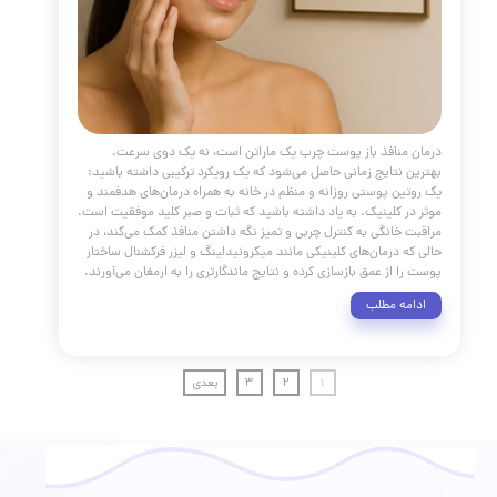
بودند، جای خود را به یک پارادایم جدید و هوشمندانه‌تر داده‌اند:
ش چندلایه و بیواستیمولاتوری (زیست‌تحریکی) به فرآیند پیری.
نیک پوست و مو دکتر هلن، ما معتقدیم که جوانسازی پوست دیگر
ای "ترمیم" صرف چین و چروک‌ها نیست؛ بلکه به معنای مهندسی
اختار حمایتی پوست و فعال‌سازی دوباره قابلیت‌های بازسازی
ن است. این مقاله جامع، شما را با جدیدترین و مؤثرترین
ژی‌های حال حاضر آشنا می‌کند
مه مطلب
ولات ضد پیری پوست
مقالات
،
پوست و مو
،
جوانسازی
،
مراقبت از پوست
،
کلاژن
،
درمان خانگی پوست