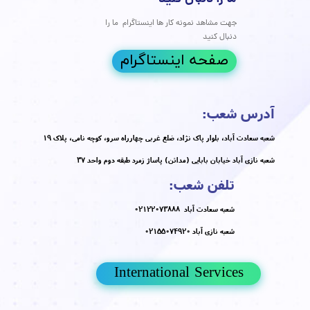
 مداوم و آگاهانه با پوست است. این همکاری بر سه ستون اصلی
 است: پیشگیری هوشمندانه: درمان هدفمند: رویکرد جامع: در
در حالی که این مقاله ابزارهای علمی و عملی لازم برای شروع این
در اختیار شما قرار می‌دهد،
مه مطلب
ن قطعی منافذ باز پوست
مقالات
،
پوست و مو
،
جوانسازی
،
مراقبت از پوست
،
درمان خانگی پوست
،
منافذ باز