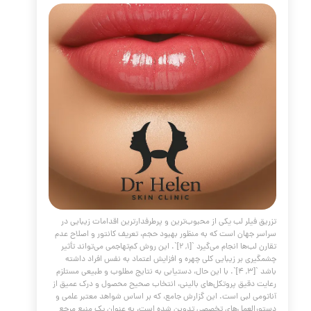
ق ژل لب
مقالات
،
پوست و مو
،
جوانسازی
،
فیلر
،
ژل
،
گ صورت
،
کلاژن
،
فیلر لب
،
ژل لب