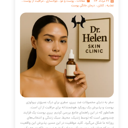
/* V2 - Enhanced CSS Styles for the Brow Lift Article */ /*
NEW COLOR PALETTE --- */ :root { --primary-teal: #004D
Deep, elegant teal for headings and accents */ --accent
#D4AF37; /* A classic, rich gold for borders and highlights
soft-peach: #F5CBA7; /* A softer accent for hover effects
text-dark: #34495E; /* Dark slate blue for main text - eas
the eyes */ --bg-l
مه مطلب
 ترین تکنولوژی های پوست و زیبایی
مقالات
،
پوست و مو
،
سلول های بنیادی
،
PRP
،
و
،
مزوتراپی
،
اگزوزوم
،
جوانسازی
،
فیلر
،
لیفتینگ
،
مزو میکرونیدلینگ