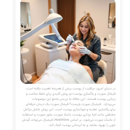
وربیتال) طراحی شده است. این ناحیه به دلیل ویژگی‌های ساختاری
لوژیکی خود، نیاز به فرمولاسیون‌های بسیار دقیق و ملایم دارد. بر
رطوب‌کننده‌های عمومی صورت، کرم دور چشم محصولی نیست که
تنها پوست را مرطوب کند؛ بلکه دارای pH، ویسکوزیته و غلظت مواد
دفمند است که مستقیماً به رفع تیرگی، پف، خطوط ریز و چروک‌ها
زد.
مه مطلب
چیز در مورد فشیال و پاکسازی صورت
مقالات
،
پوست و مو
،
جوانسازی
،
کلاژن
،
کلینیک
کلینیک پوست دکتر هلن
،
آبرسانی پوست
،
منافذ باز
،
پاک سازی
فشیال