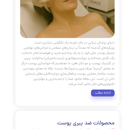
 ابرو
مقالات
،
پوست و مو
،
جوانسازی
،
بوتاکس
،
،
ابرو