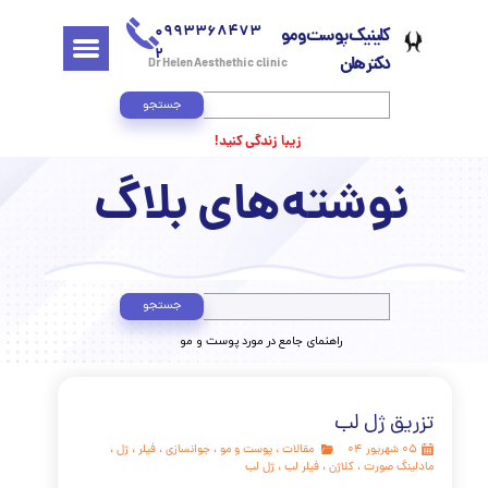
0993368473
کلینیک پوست و مو
2
دکتر هلن
Dr Helen Aesthethic clinic
جستجو
زیبا زندگی کنید!
وشته‌های بلاگ
جستجو
​راهنمای جامع در مورد پوست و مو