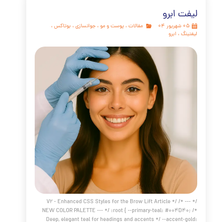
25px; box-shadow: 0 2px 8px rgba(0,0,0,0.
مه مطلب
وتراپی چیست
مقالات
،
پوست و مو
،
جوانسازی
،
لیفتینگ
،
کلینیک
کلینیک پوست دکتر هلن