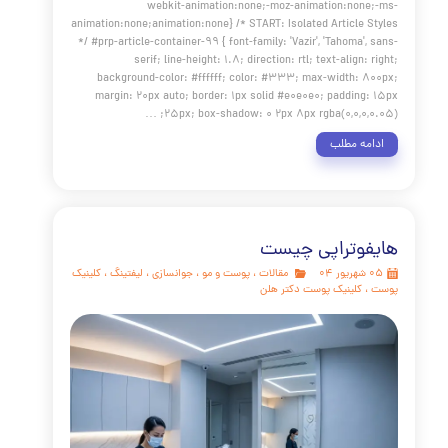
قبل و بعد پی آر پی
مقالات
،
پوست و مو
،
PRP
،
ریزش مو
،
جوانسازی
،
،
لک پوست
،
کلاژن
،
تقویت ابرو
،
کلینیک پوست
،
کلینیک پوست
لن
،
آبرسانی پوست