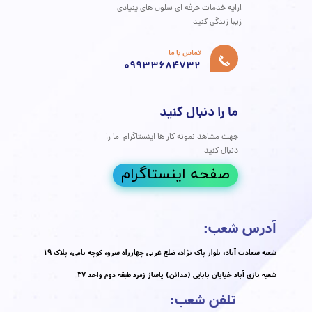
وستی، یک مشکل رایج اما آزاردهنده است که بسیاری از افراد در
دگی خود با آن مواجه می‌شوند. این ضایعات پوستی کوچک و
 نه تنها از نظر زیبایی ناخوشایند هستند، بلکه در برخی موارد
نند باعث درد و ناراحتی نیز شوند. اگر به دنبال پاسخی جامع و
رباره **زگیل پوستی**، **علت زگیل**، **انواع زگیل** و
ن زگیل** هستید، این مقاله برای شماست. در این مقاله به
دقیق زگیل‌ها، روش‌های پیشگیری و همچنین درمان‌های پزشکی،
کز ویژه بر روی **پلاسما جت**، که یک روش نوین و موثر برای از
دن زگیل است، می‌پردازیم.
مه مطلب