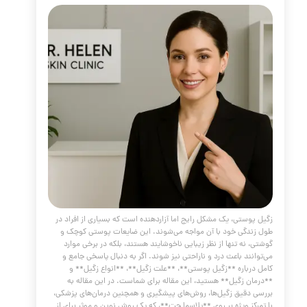
**زگیل تناسلی**، یکی از شایع‌ترین بیماری‌های آمیزشی (STD) در سراسر
ست که سالانه میلیون‌ها نفر را درگیر می‌کند. این عارضه که ناشی
از **ویروس پاپیلومای انسانی (HPV)** است، نه تنها به دلیل ظاهر
یند، بلکه به خاطر پتانسیل ایجاد برخی سرطان‌ها، نگرانی‌های جدی
لامت افراد ایجاد می‌کند. بسیاری از مبتلایان به دلیل ماهیت این
، با احساس شرم یا ترس، از جستجوی راهکارهای درمانی مؤثر
می‌ورزند.
مه مطلب