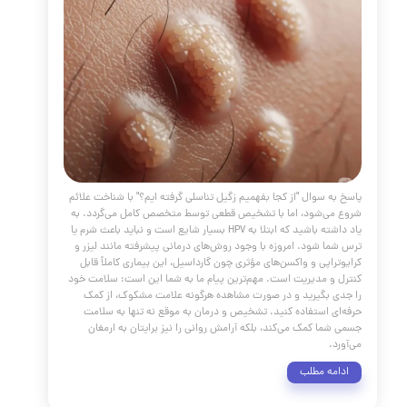
ر از همه، چگونه می‌توان با واکسیناسیون به طور مؤثری از ابتلا به
گیری کرد.
مه مطلب
یص زگیل تناسلی
مقالات
،
پوست و مو
،
زگیل
،
پلاسما جت
،
زگیل