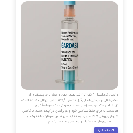
ن زگیل تناسلی
مقالات
،
پوست و مو
،
زگیل
،
زگیل تناسلی
،
زگیل
گارداسیل