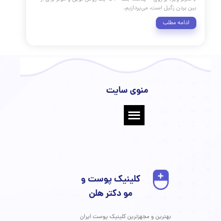
 پوستی: علل، انواع، پیشگیری و
ن‌های نوین (به‌ویژه پلاسما جت)
پوست و مو
،
زگیل
،
پلاسما جت
پلاسما جت
،
 پوست و مو
،
کلینیک دکتر هلن
،
زیبایی پوست
،
زگیل پوستی
،
ویروس
نواع زگیل
،
زگیل معمولی
،
زگیل کف پا
،
زگیل تناسلی
،
زگیل فیلیفرم
،
مسطح
،
درمان زگیل
،
کرایوتراپی
،
لیزردرمانی
،
سوزاندن با کوتر
،
ی موضعی
،
علائم زگیل
،
پیشگیری از زگیل
،
سیستم ایمنی
،
درد زگیل
،
پوستی