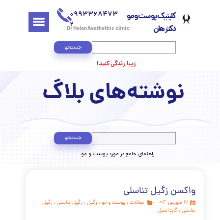
0993368473
کلینیک پوست و مو
2
دکتر هلن
Dr Helen Aesthethic clinic
جستجو
زیبا زندگی کنید!
وشته‌های بلاگ
جستجو
​راهنمای جامع در مورد پوست و مو