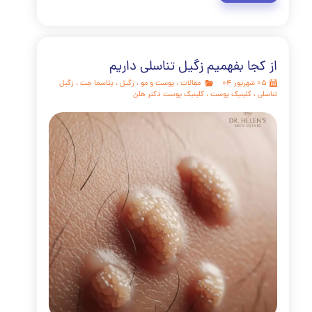
واکسن گارداسیل ۹ یک ابزار قدرتمند، ایمن و موثر برای پیشگیری از
‌ای از بیماری‌ها، از زگیل تناسلی گرفته تا سرطان‌های کشنده است.
این واکسن، به‌ویژه در سنین نوجوانی، یک سرمایه‌گذاری
انه برای حفظ سلامتی خود و عزیزانتان در آینده است. با کاهش
شیوع ویروس HPV، می‌توانیم به آینده‌ای بدون سرطان دهانه رحم و
یماری‌های مرتبط با این ویروس امیدوار باشیم.
مه مطلب
جا بفهمیم زگیل تناسلی داریم
مقالات
،
پوست و مو
،
زگیل
،
پلاسما جت
،
زگیل
کلینیک پوست
،
کلینیک پوست دکتر هلن