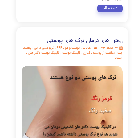
 راهنمای جامع، تلاش کردیم تا به سوالات و نگرانی‌های شما در
گیل تناسلی به طور کامل و بر اساس آخرین یافته‌های علمی پاسخ
اکنون می‌دانید که زگیل تناسلی یک بیماری شایع و قابل مدیریت
است که توسط ویروس HPV ایجاد می‌شود. آموختید که چگونه علائم
 را شناسایی کنید، چرا تشخیص قطعی توسط متخصص پوست
است، چه گزینه‌های درمانی مؤثری برای حذف ضایعات وجود دارد
ر از همه، چگونه می‌توان با واکسیناسیون به طور مؤثری از ابتلا به
گیری کرد.
مه مطلب
های درمان ترک های پوستی
مقالات
،
پوست و مو
،
PRP
،
کربوکسی تراپی
،
پلاسما
راقبت از پوست
،
کلاژن
،
کلینیک پوست
،
کلینیک پوست دکتر هلن
،