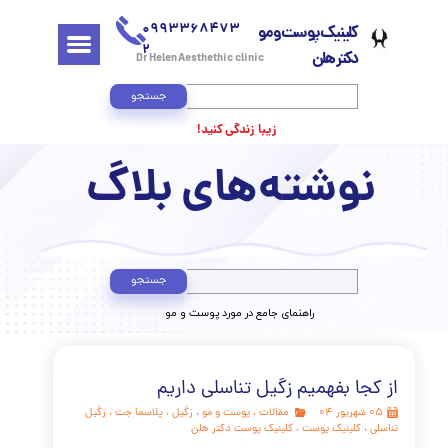
0993368473
کلینیک پوست و مو
2
دکتر هلن
Dr Helen Aesthethic clinic
جستجو
زیبا زندگی کنید!
وشته‌های بلاگ
جستجو
​راهنمای جامع در مورد پوست و مو