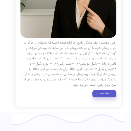
 این ضایعه پوستی کوچک اما دردناک، می‌تواند آسایش راه رفتن
ت‌های روزمره را از ما بگیرد. بسیاری از افراد با این مشکل دست و
رم می‌کنند و همواره به دنبال راهی برای **درمان میخچه** و
از شر آن هستند. خوشبختانه، با پیشرفت علم پزشکی، روش‌های
 مؤثر و جدیدی برای **از بین بردن میخچه** پا و دست به وجود
ست.
مه مطلب