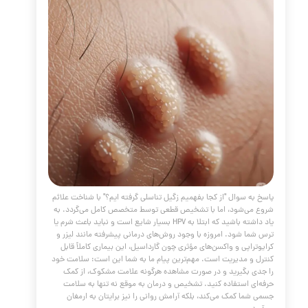
 های پوستی روی شکم، ران یا بازو نگاه کرده‌اید و آرزوی پوستی
 را داشته‌اید، این مقاله برای شماست. ما در کلینیک تخصصی دکتر
مع‌ترین راهنمای ممکن را گردآوری کرده‌ایم تا شما را با علم پشت
استریا و قدرتمندترین روش‌های درمانی مدرن مانند پی‌آر‌پی (PRP) و
 جت آشنا کنیم.
مه مطلب
یص زگیل تناسلی
مقالات
،
پوست و مو
،
زگیل
،
پلاسما جت
،
زگیل