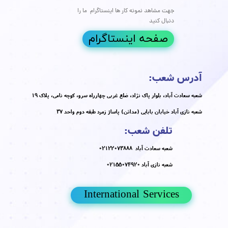
وستی، یک مشکل رایج اما آزاردهنده است که بسیاری از افراد در
دگی خود با آن مواجه می‌شوند. این ضایعات پوستی کوچک و
 نه تنها از نظر زیبایی ناخوشایند هستند، بلکه در برخی موارد
نند باعث درد و ناراحتی نیز شوند. اگر به دنبال پاسخی جامع و
رباره **زگیل پوستی**، **علت زگیل**، **انواع زگیل** و
ن زگیل** هستید، این مقاله برای شماست. در این مقاله به
دقیق زگیل‌ها، روش‌های پیشگیری و همچنین درمان‌های پزشکی،
کز ویژه بر روی **پلاسما جت**، که یک روش نوین و موثر برای از
دن زگیل است، می‌پردازیم.
مه مطلب