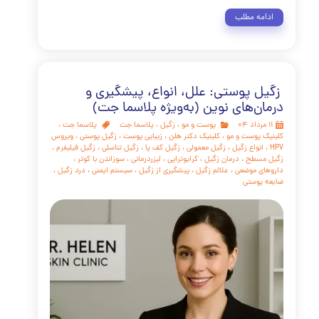
مه مطلب
ه و درمان آن
پوست و مو
،
پلاسما جت
،
میخچه
پلاسما جت
،
 پوست
،
کلینیک دکتر هلن
،
میخچه
،
درمان میخچه
،
پلاسماجت
،
پا
،
میخچه دست
،
علائم میخچه
،
علت میخچه
،
انواع میخچه
،
میخچه
میخچه نرم
،
درد میخچه
،
درمان‌های مدرن
،
پیشگیری از میخچه
،
زگیل و میخچه
،
درمان قطعی میخچه
،
راه‌های درمان خانگی میخچه