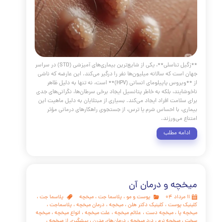
ما کمک می‌کند، بلکه آرامش روانی را نیز برایتان به ارمغان
.
مه مطلب
 تناسلی و درمان آن
پوست و مو
،
زگیل
،
پلاسما جت
،
زگیل تناسلی
 جت
،
کلینیک پوست و مو
،
کلینیک دکتر هلن
،
زگیل پوستی
،
ویروس
گیل تناسلی
،
درمان زگیل تناسلی
،
زگیل تناسلی زنان
،
زگیل تناسلی
درمان زگیل با پلاسما
،
زگیل مقعدی
،
زگیل آلت تناسلی
،
زگیل واژن
،
یل تناسلی
،
تست HPV
،
واکسن گارداسیل
،
زگیل بدون درد
،
درمان
گیل
،
زگیل گل‌کلمی
،
زگیل خوشه‌ای