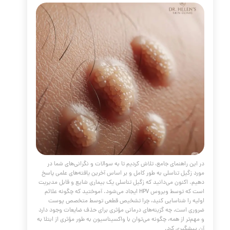
جا بفهمیم زگیل تناسلی داریم
مقالات
،
پوست و مو
،
زگیل
،
پلاسما جت
،
زگیل
کلینیک پوست
،
کلینیک پوست دکتر هلن