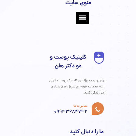
 پوستی: علل، انواع، پیشگیری و
ن‌های نوین (به‌ویژه پلاسما جت)
پوست و مو
،
زگیل
،
پلاسما جت
پلاسما جت
،
 پوست و مو
،
کلینیک دکتر هلن
،
زیبایی پوست
،
زگیل پوستی
،
ویروس
نواع زگیل
،
زگیل معمولی
،
زگیل کف پا
،
زگیل تناسلی
،
زگیل فیلیفرم
،
مسطح
،
درمان زگیل
،
کرایوتراپی
،
لیزردرمانی
،
سوزاندن با کوتر
،
ی موضعی
،
علائم زگیل
،
پیشگیری از زگیل
،
سیستم ایمنی
،
درد زگیل
،
پوستی