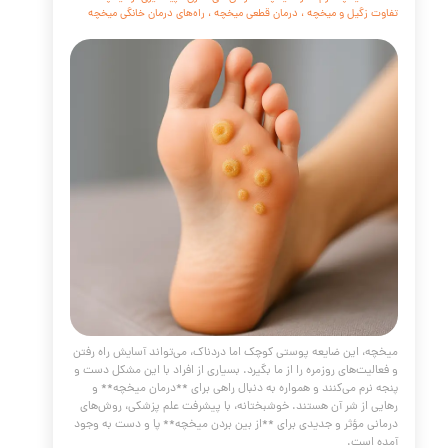
**زگیل تناسلی**، یکی از شایع‌ترین بیماری‌های آمیزشی (STD) در سراسر
ست که سالانه میلیون‌ها نفر را درگیر می‌کند. این عارضه که ناشی
از **ویروس پاپیلومای انسانی (HPV)** است، نه تنها به دلیل ظاهر
یند، بلکه به خاطر پتانسیل ایجاد برخی سرطان‌ها، نگرانی‌های جدی
لامت افراد ایجاد می‌کند. بسیاری از مبتلایان به دلیل ماهیت این
، با احساس شرم یا ترس، از جستجوی راهکارهای درمانی مؤثر
می‌ورزند.