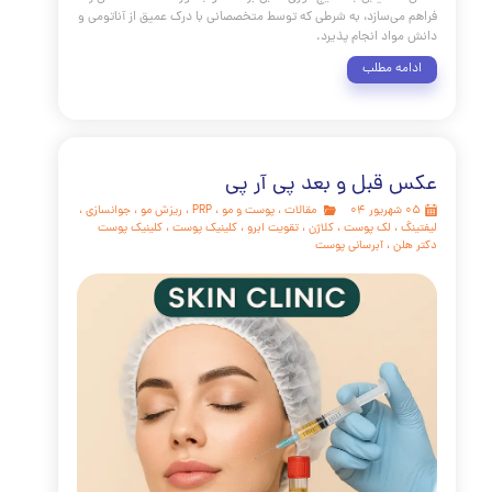
شکل بینی، خواه برای اصلاح یک قوز کوچک، یا بهبود افتادگی نوک
همواره یکی از پرتقاضاترین مداخلات زیبایی بوده است. در حالی که
رینوپلاستی جراحی (Rhinoplasty) همچنان استاندارد طلایی برای
ت ساختاری عمده محسوب می‌شود، ظهور روش‌های کم‌تهاجمی
مانند تزریق فیلر بینی با هیالورونیک اسید (HA) یک انقلاب در زمینه
ینگ صورت ایجاد کرده است. این تکنیک که با نام رینوپلاستی
غیرجراحی (Non-Surgical Rhinoplasty یا NSR) نیز شناخته می‌شود،
دستیابی به نتایج فوری، قابل برگشت و با دوره نقاهت حداقلی را
می‌سازد، به شرطی که توسط متخصصانی با درک عمیق از آناتومی و
واد انجام پذیرد.
مه مطلب
قبل و بعد پی آر پی
مقالات
،
پوست و مو
،
PRP
،
ریزش مو
،
جوانسازی
،
،
لک پوست
،
کلاژن
،
تقویت ابرو
،
کلینیک پوست
،
کلینیک پوست