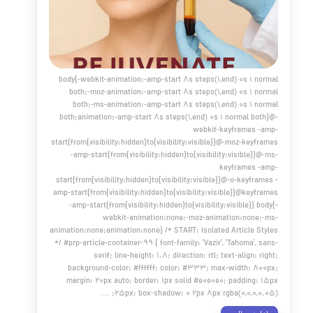
لن
،
آبرسانی پوست
body{-webkit-animation:-amp-start 8s steps(1,end) 0s 1 
both;-moz-animation:-amp-start 8s steps(1,end) 0s 1 