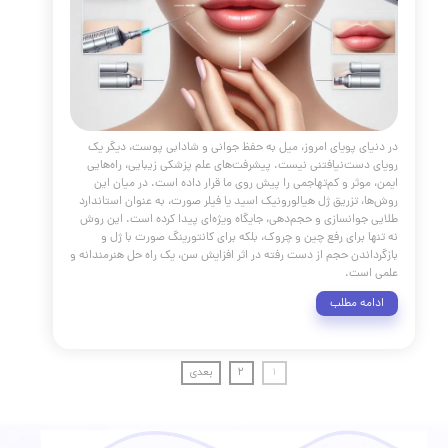
ر سه اصل اساسی استوار است: ثبات، شخصی‌سازی و محافظت.
شخصی‌سازی: پوست شما منحصر به فرد است. با شناخت نوع
 گوش دادن به نیازهای آن، می‌توانید روتینی را طراحی کنید که
 خاص برای شما کارآمد باشد. از آزمون و خطا نترسید و به پوست
صت دهید تا با محصولات جدید سازگار شود. محافظت:
مه مطلب
های جلوگیری از پیری زودرس
مقالات
،
پوست و مو
،
جوانسازی
،
فیلر
،
ژل
،
لیفتینگ
ت از پوست
،
تغذیه
،
کلاژن
،
درمان خانگی پوست
مراقبت از
سلامت پوست
،
سبک زندگی
،
چین و چروک
،
پیری زودرس
،
سیدان
،
کلاژن
،
ضدآفتاب
،
تغذیه سالم
،
خواب کافی
،
استرس
،
یوگا
،
شن
،
ورزش منظم
،
پوست جوان
،
رادیکال‌های آزاد
،
ویتامین C
،
E
،
آب‌رسانی پوست
،
ترمیم سلولی