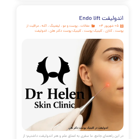
مقالات
،
پوست و مو
،
جوانسازی
،
بوتاکس
،
،
ابرو
/* V2 - Enhanced CSS Styles for the Brow Lift Article */ /*