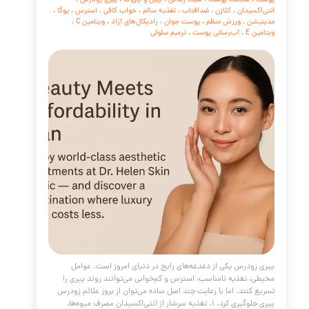
ه یا خط لبخند، که در علم پزشکی به آن چین نازولبیال
(Nasolabial Fold) گفته می‌شود، یکی از اولین و شایع‌ترین نشانه‌های
 سن در چهره است. این خطوط که از کنار بینی تا گوشه‌های دهان
دارند، می‌توانند چهره را خسته و مسن‌تر نشان دهند. اما خبر
ن است که امروزه با پیشرفت علم پزشکی، روش‌های بسیار موثر و
برای اصلاح خطوط خنده و بازگرداندن جوانی و شادابی به چهره
ارد.
مه مطلب
ه های مراقبتی روزانه پوست
مقالات
،
پوست و مو
،
لیفتینگ
،
آکنه
،
جوش
،
ضد
مراقبت از پوست
،
تغذیه
،
درمان خانگی پوست
،
کلینیک پوست
،
 پوست دکتر هلن
،
آبرسانی پوست
،
منافذ باز