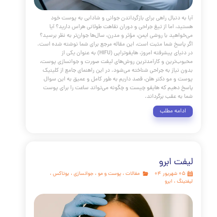
وتراپی چیست
مقالات
،
پوست و مو
،
جوانسازی
،
لیفتینگ
،
کلینیک
کلینیک پوست دکتر هلن