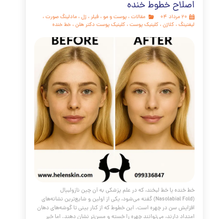
مه مطلب
 ترین تکنولوژی های پوست و زیبایی
مقالات
،
پوست و مو
،
سلول های بنیادی
،
PRP
،
و
،
مزوتراپی
،
اگزوزوم
،
جوانسازی
،
فیلر
،
لیفتینگ
،
مزو میکرونیدلینگ
،
کلینیک پوست
،
کلینیک پوست دکتر هلن