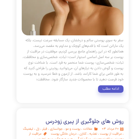
ح خطوط خنده
مقالات
،
پوست و مو
،
فیلر
،
ژل
،
مادلینگ صورت
،
،
کلاژن
،
کلینیک پوست
،
کلینیک پوست دکتر هلن
،
خط خنده