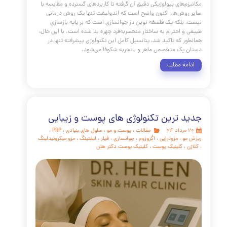
NEW COLOR PALETTE --- */ :root { --primary-teal: #004D
Deep, elegant teal for headings and accents */ --accent
#D4AF37; /* A classic, rich gold for borders and highlights
soft-peach: #F5CBA7; /* A softer accent for hover effects
text-dark: #34495E; /* Dark slate blue for main text - eas
the eyes */ --bg-l
مه مطلب
ت Endo lift
مقالات
،
پوست و مو
،
لیفتینگ
،
آکنه
،
مراقبت از
کلاژن
،
کلینیک پوست
،
کلینیک پوست دکتر هلن
،
اندولیفت