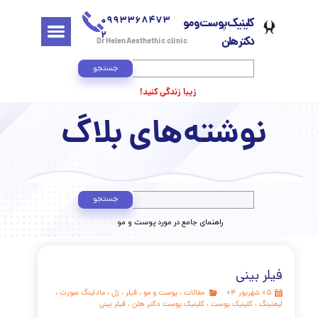
0993368473
کلینیک پوست و مو
2
دکتر هلن
Dr Helen Aesthethic clinic
جستجو
زیبا زندگی کنید!
وشته‌های بلاگ
جستجو
​راهنمای جامع در مورد پوست و مو