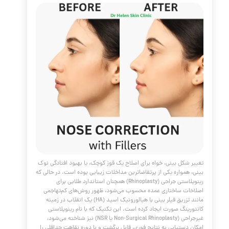
 بینی
مقالات
،
پوست و مو
،
فیلر
،
ژل
،
مادلینگ صورت
،
،
کلینیک پوست
،
کلینیک پوست دکتر هلن
،
فیلر بینی