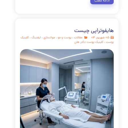
both;-ms-animation:-amp-start 8s steps(1,end) 0s 1 
both;animation:-amp-start 8s steps(1,end) 0s 1 normal b
webkit-keyframes
start{from{visibility:hidden}to{visibility:visible}}@-moz-key
-amp-start{from{visibility:hidden}to{visibility:visible}
keyframes
start{from{visibility:hidden}to{visibility:visible}}@-o-keyf
amp-start{from{visibility:hidden}to{visibility:visible}}@key
-amp-start{from{visibility:hidden}to{visibility:visible}}
webkit-animation:none;-moz-animation:non
animation:none;animation:none} /* START: Isolated Article 
*/ #prp-article-container-99 { font-family: 'Vazir', 'Tahoma'
serif; line-height: 1.8; direction: rtl; text-align:
background-color: #ffffff; color: #333; max-width: 
margin: 20px auto; border: 1px solid #e0e0e0; padding
25px; box-shadow: 0 2px 8px rgba(0,0,0,0.
مه مطلب