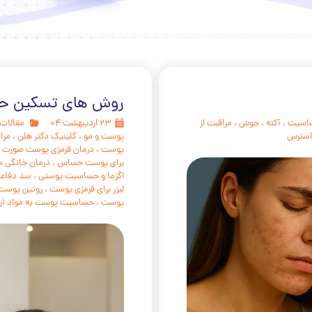
درمان دارویی
مراقبت های خانگی Home care
برداشتن خال و درمان لک و جوش
روش های تسکین ح
درمان زگیل تناسلی
اسیت
،
آکنه
،
جوش
،
مراقبت از
۲۳ اردیبهشت ۰۴
مقالات
استرس
پوست و مو
،
کلینیک دکتر هلن
،
مرا
پوست
،
درمان قرمزی پوست صورت
،
برای پوست حساس
،
درمان خانگی
اگزما و حساسیت پوستی
،
سد دفاع
لیزر برای قرمزی پوست
،
روتین پوس
پوست
،
حساسیت پوست به مواد آر