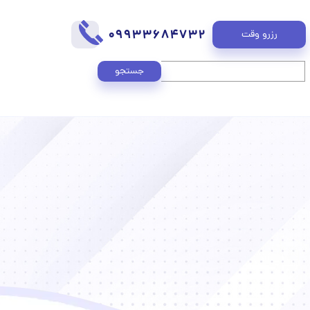
09933684732
رزرو وقت
جستجو