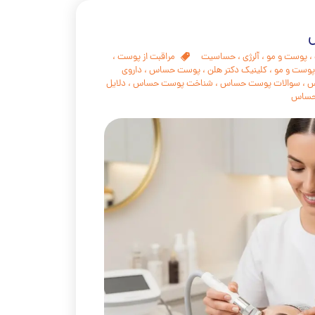
،
پوست و مو
،
آّلرژی
،
حساسیت
مراقبت از پوست
،
پوست و مو
،
کلینیک دکتر هلن
،
پوست حساس
،
داروی
س
،
سوالات پوست حساس
،
شناخت پوست حساس
،
دلایل
 حساس