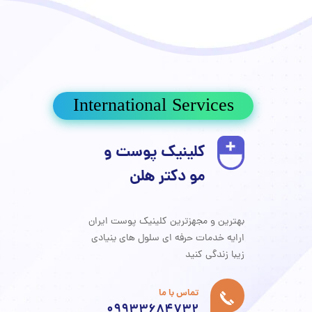
International Services
کلینیک پوست و
مو دکتر هلن
سلول های بنیادی
بیانیه حریم خصوصی
درباره ما
پی آر پی مو و صورت PRP
جراحی
تزریقات زیبایی
پاکسازی تخصصی پوست
بهترین و مجهزترین کلینیک پوست ایران
Home car
برداشتن خال و درمان لک و جوش
ارایه خدمات حرفه ای سلول های ینیادی
​​​​​​​زیبا زندگی کنید
تماس با ما
09933684732