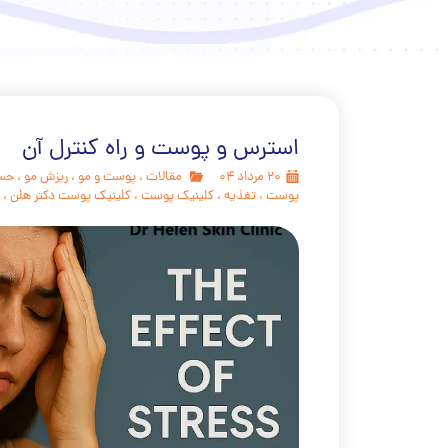
استرس و پوست و راه کنترل آن
۲۰ مرداد ۰۴
مقالات
،
پوست و مو
،
ریزش مو
،
حس
پوست
،
تغذیه
،
کلینیک پوست
،
کلینیک پوست دکتر هلن
،