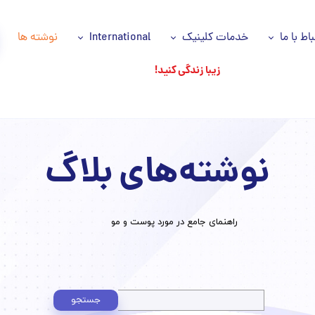
باط با ما
خدمات کلینیک
International
نوشته ها
زیبا زندگی کنید!
اس با ما
خدمات ما
Azəri dili
انیه حریم خصوصی
سلول های بنیادی
اللغة العربية
اره ما
پی آر پی مو و صورت PRP
نوشته‌های بلاگ
وز ها
جوانسازی پوست
شکان ما
جایگزین های جراحی
​راهنمای جامع در مورد پوست و مو
تزریقات زیبایی
ریزش مو
پاکسازی تخصصی پوست
جستجو