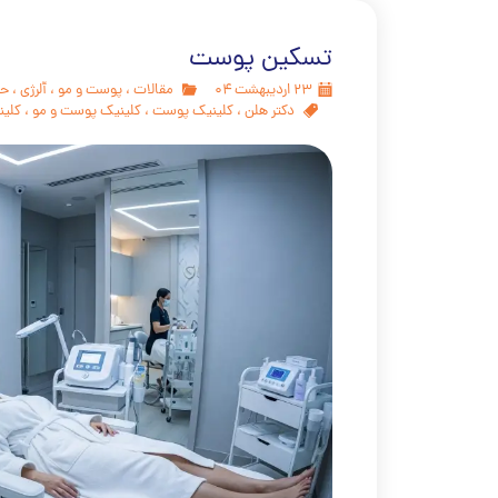
تسکین پوست
۲۳ اردیبهشت ۰۴
مقالات
،
پوست و مو
،
آّلرژی
،
ح
دکتر هلن
،
کلینیک پوست
،
کلینیک پوست و مو
،
کلین