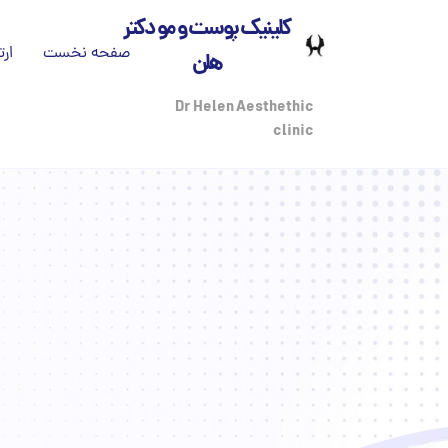
کلینیک پوست و مو دکتر
صفحه نخست
ارت
هلن
تم
Dr Helen Aesthethic
clinic
بی
درب
مج
پز