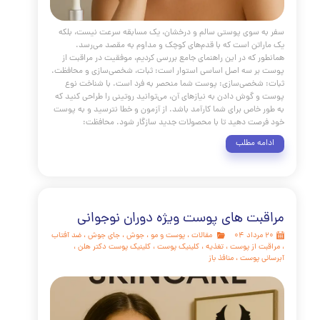
مه مطلب
ه های مراقبتی روزانه پوست
مقالات
،
پوست و مو
،
لیفتینگ
،
آکنه
،
جوش
،
ضد
مراقبت از پوست
،
تغذیه
،
درمان خانگی پوست
،
کلینیک پوست
،
 پوست دکتر هلن
،
آبرسانی پوست
،
منافذ باز