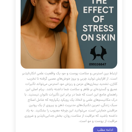
ی عمیق برای رفع تشنگی پوست و ترمیم سد دفاعی برای حفظ این
حیاتی.
مه مطلب
س و پوست و راه کنترل آن
مقالات
،
پوست و مو
،
ریزش مو
،
حساسیت
،
آکنه
،
مراقبت از پوست
،
تغذیه
،
کلینیک پوست
،
کلینیک پوست دکتر هلن
،