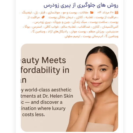
ی است که توسط ژنتیک، محیط، سبک زندگی و انتخاب‌های
 ما شکل می‌گیرد. کلید موفقیت در این مسیر، پذیرش این واقعیت
 جوانسازی پوست یک رویداد یک‌شبه نیست، بلکه نتیجه یک
 مداوم و آگاهانه با پوست است. این همکاری بر سه ستون اصلی
 است: پیشگیری هوشمندانه: درمان هدفمند: رویکرد جامع: در
در حالی که این مقاله ابزارهای علمی و عملی لازم برای شروع این
در اختیار شما قرار می‌دهد،
مه مطلب
ن قطعی منافذ باز پوست
مقالات
،
پوست و مو
،
جوانسازی
،
مراقبت از پوست
،
درمان خانگی پوست
،
منافذ باز