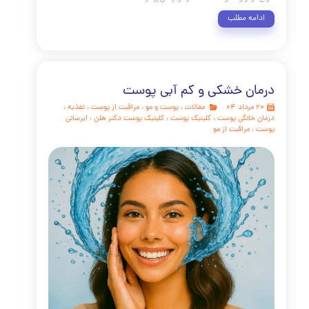
ای مراقبت از پوست، تونر پوست محصولی کلیدی است که اغلب
نادیده گرفته می‌شود. طبق Healthline 42 ، تونرها پوست را پاکسازی
عمیق کرده، pH را متعادل می‌کنند و جذب محصولات بعدی را بهبود
ند. در کلینیک دکتر هلن، با استناد به مطالعات علمی و تجربیات
 فواید تونر برای پوست را تأیید می‌کنیم. این مقاله بیش از
۳۵۰۰ کلمه دارد و با استفاده از رفرنس‌های معتبر انگلیسی مانند
Cleveland Clinic 21 و Wikipedia 24 ، به بررسی بهترین تونر صورت،
ونر و نحوه استفاده از تونر می‌پردازد.
مه مطلب
ن خشکی و کم آبی پوست
مقالات
،
پوست و مو
،
مراقبت از پوست
،
تغذیه
،
خانگی پوست
،
کلینیک پوست
،
کلینیک پوست دکتر هلن
،
آبرسانی
مراقبت از مو