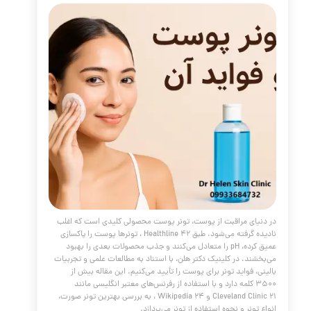
 پوست
مقالات
،
پوست و مو
،
جوانسازی
،
مراقبت از پوست
،
کلاژن
،
درمان خانگی پوست
،
آبرسانی پوست
،
منافذ باز