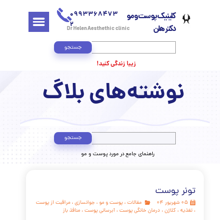
0993368473
کلینیک پوست و مو
2
دکتر هلن
Dr Helen Aesthethic clinic
جستجو
زیبا زندگی کنید!
وشته‌های بلاگ
جستجو
​راهنمای جامع در مورد پوست و مو