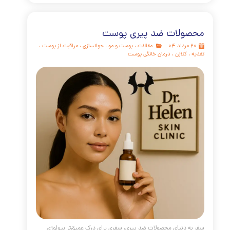
بت های پوست ویژه دوران نوجوانی
مقالات
،
پوست و مو
،
جوش
،
جای جوش
،
ضد آفتاب
ت از پوست
،
تغذیه
،
کلینیک پوست
،
کلینیک پوست دکتر هلن
،
ی پوست
،
منافذ باز