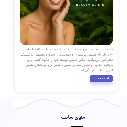
مه مطلب
یه پوست
مقالات
،
پوست و مو
،
جوش
،
تغذیه
 از پوست
،
تغذیه پوست
،
سلامت پوست
،
رژیم غذایی برای پوست
جوانسازی پوست با تغذیه
،
پوست شفاف
،
ویتامین های ضروری برای
مواد غذایی مفید برای پوست
،
کلاژن سازی پوست
،
برای جوش
ی بخوریم
،
بهترین میوه برای پوست
،
درمان خشکی پوست با تغذیه
،
 مضر برای پوست
،
تاثیر آب بر پوست
،
چگونه پوست درخشان داشته