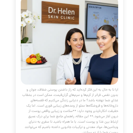
 از عمق بازسازی کرده و نتایج ماندگارتری را به ارمغان می‌آورند.
مه مطلب
های جلوگیری از پیری زودرس
مقالات
،
پوست و مو
،
جوانسازی
،
فیلر
،
ژل
،
لیفتینگ
ت از پوست
،
تغذیه
،
کلاژن
،
درمان خانگی پوست
مراقبت از
سلامت پوست
،
سبک زندگی
،
چین و چروک
،
پیری زودرس
،
سیدان
،
کلاژن
،
ضدآفتاب
،
تغذیه سالم
،
خواب کافی
،
استرس
،
یوگا
،
شن
،
ورزش منظم
،
پوست جوان
،
رادیکال‌های آزاد
،
ویتامین C
،
E
،
آب‌رسانی پوست
،
ترمیم سلولی