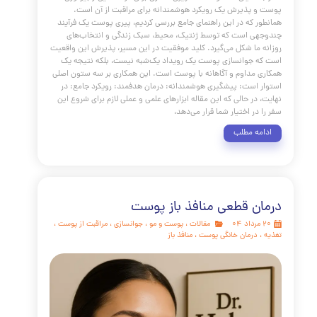
 مسیر پر فراز و نشیب دوران نوجوانی و مقابله با چالش‌های
آن، نیازمند دانش، صبر و مراقبت صحیح است. همانطور که در
هنمای جامع بررسی کردیم، آکنه یک پدیده طبیعی بیولوژیکی است
ک نقص شخصیتی یا نتیجه بی‌توجهی. با درک دلایل علمی پشت
اخت نوع پوست خود و پایبندی به یک روتین مناسب، شما قدرت
سلامت پوستتان را در دست می‌گیرید. سه پیام کلیدی را به خاطر
د: آکنه یک وضعیت پزشکی قابل درمان است: ثبات، کلید
 است: از کمک حرفه‌ای نترسید:
مه مطلب
ولات ضد پیری پوست
مقالات
،
پوست و مو
،
جوانسازی
،
مراقبت از پوست
،
کلاژن
،
درمان خانگی پوست