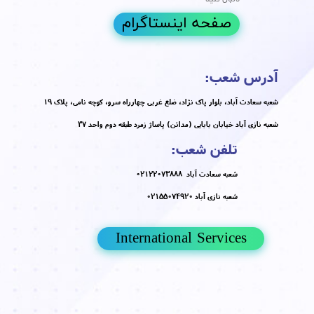
مه مطلب
ن های طبیعی پوست
مقالات
،
پوست و مو
،
جوانسازی
،
آکنه
،
جوش
،
ست
،
تغذیه
،
درمان خانگی پوست
کلینیک پوست و مو دکتر هلن
 طبیعی پوست
،
درمان خانگی پوست
،
مراقبت از پوست در خانه
،
ورت خانگی
،
گیاهان مفید برای پوست
،
روشن کردن پوست به روش
درمان جوش با روش طبیعی
،
درمان لک صورت خانگی
،
زیبایی پوست
 طبیعی
،
رازهای پوست سالم طبیعی
،
بهترین ماسک خانگی برای صورت
،
 از پوست چرب در خانه
،
مراقبت از پوست خشک در خانه
،
درمان
تیرگی پوست
،
آلوئه ورا برای پوست
،
روغن نارگیل برای پوست
،
ه برای پوست
،
مشاوره پوست طبیعی
،
متخصص پوست و درمان طبیعی