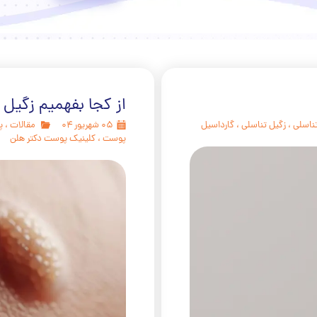
درمان دارویی
مراقبت های خانگی Home care
برداشتن خال و درمان لک و جوش
از کجا بفهمیم زگیل 
درمان زگیل تناسلی
تناسلی
،
زگیل تناسلی
،
گارداسیل
۰۵ شهریور ۰۴
مقالات
،
پ
پوست
،
کلینیک پوست دکتر هلن