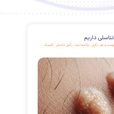
تناسلی داریم
وست و مو
،
زگیل
،
پلاسما جت
،
زگیل تناسلی
،
کلینیک