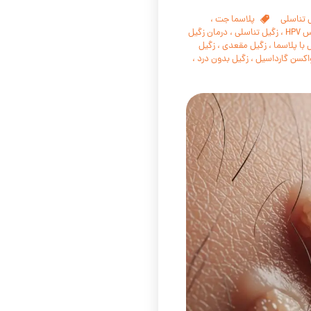
 تناسلی
پلاسما جت
،
HPV
،
زگیل تناسلی
،
درمان زگیل
 با پلاسما
،
زگیل مقعدی
،
زگیل
اکسن گارداسیل
،
زگیل بدون درد
،