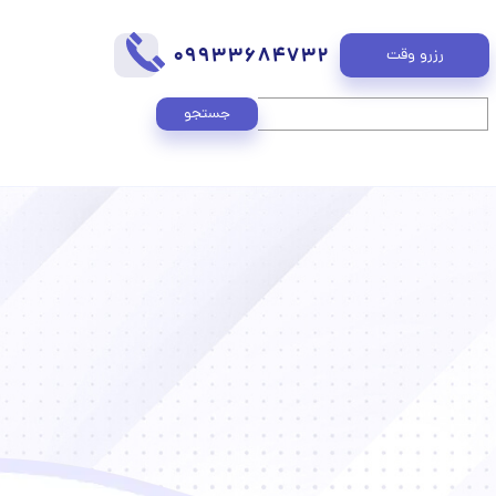
09933684732
رزرو وقت
جستجو