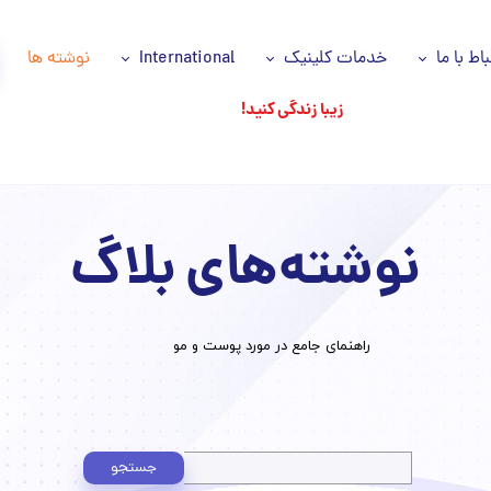
باط با ما
خدمات کلینیک
International
نوشته ها
زیبا زندگی کنید!
اس با ما
خدمات ما
Azəri dili
انیه حریم خصوصی
سلول های بنیادی
اللغة العربية
اره ما
پی آر پی مو و صورت PRP
نوشته‌های بلاگ
وز ها
جوانسازی پوست
شکان ما
جایگزین های جراحی
​راهنمای جامع در مورد پوست و مو
تزریقات زیبایی
ریزش مو
پاکسازی تخصصی پوست
جستجو