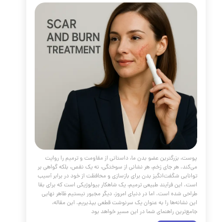
ن جای زخم و سوختگی
مقالات
،
پوست و مو
،
جوانسازی
،
بوتاکس
،
فیلر
،
ژل
جوش
،
سابسیژن
،
اسکار
،
جای زخم
،
جای سوختگی