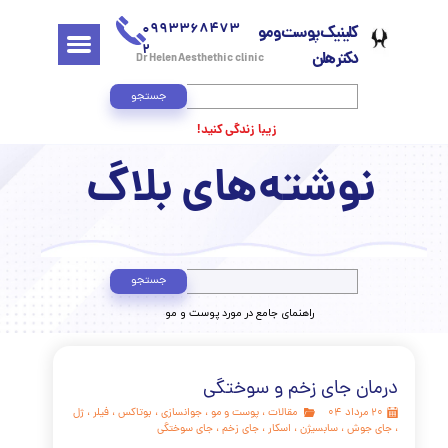
0993368473
کلینیک پوست و مو
2
دکتر هلن
Dr Helen Aesthethic clinic
جستجو
زیبا زندگی کنید!
وشته‌های بلاگ
جستجو
​راهنمای جامع در مورد پوست و مو