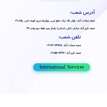
کلینیک پوست و
مو دکتر هلن
بهترین و مجهزترین کلینیک پوست ایران
ارایه خدمات حرفه ای سلول های ینیادی
​​​​​​​زیبا زندگی کنید
تماس با ما
09933684732
ما را دنبال کنید
جهت مشاهد نمونه کار ها اینستاگرام ما را
دنبال کنید
صفحه اینستاگرام