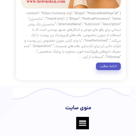
{ "@context": "https://schema.org", "@type": "MedicalWebPag
"mainEntity": { "@type": "MedicalProcedure", "name": "سابسیژن",
"alternateName": "Subcision", "description": "سابسیژن یک روش
 برای رفع جای جوش و اسکارهای عمیق پوستی است که با
ه از سوزن مخصوص، بافت‌های فیبروتیک زیر پوست را آزاد