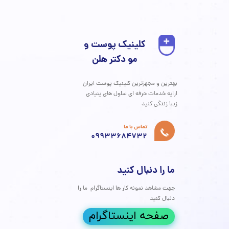
می‌کند.", "howPerformed": "با وارد کردن سوزن مخصوص زیر پوست و
حرکت دادن آن برای آزادسازی بافت‌های چسبیده.", "preparation": "عدم
اروهای رقیق‌کننده خون، مشاوره با پزشک متخصص.",
مه مطلب
منوی سایت