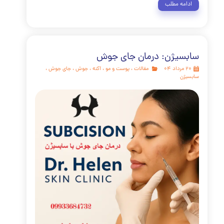
بزرگترین عضو بدن ما، داستانی از مقاومت و ترمیم را روایت
. هر جای زخم، هر نشانی از سوختگی، نه یک نقص، بلکه گواهی بر
ی شگفت‌انگیز بدن برای بازسازی و محافظت از خود در برابر آسیب
ین فرآیند طبیعی ترمیم، یک شاهکار بیولوژیکی است که برای بقا
شده است. اما در دنیای امروز، دیگر مجبور نیستیم ظاهر نهایی
انه‌ها را به عنوان یک سرنوشت قطعی بپذیریم. این مقاله،
رین راهنمای شما در این مسیر خواهد بود
مه مطلب
یژن: درمان جای جوش
مقالات
،
پوست و مو
،
آکنه
،
جوش
،
جای جوش
،
ن