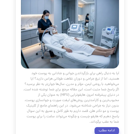
-amp-start{from{visibility:hidden}to{visibility:visible}
keyframes
start{from{visibility:hidden}to{visibility:visible}}@-o-keyf
amp-start{from{visibility:hidden}to{visibility:visible}}@key
-amp-start{from{visibility:hidden}to{visibility:visible}}
webkit-animation:none;-moz-animation:non
animation:none;animation:none} /* START: Isolated Article 
*/ #prp-article-container-99 { font-family: 'Vazir', 'Tahoma'
serif; line-height: 1.8; direction: rtl; text-align:
background-color: #ffffff; color: #333; max-width: 
margin: 20px auto; border: 1px solid #e0e0e0; padding
25px; box-shadow: 0 2px 8px rgba(0,0,0,0.
مه مطلب
وتراپی چیست
مقالات
،
پوست و مو
،
جوانسازی
،
لیفتینگ
،
کلینیک