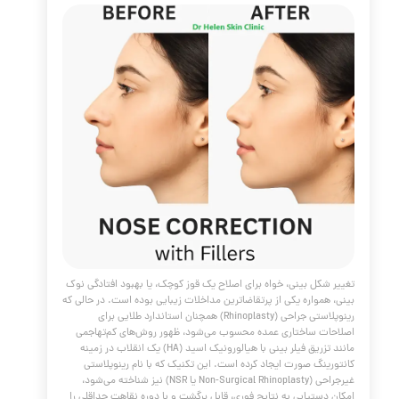
 بینی
مقالات
،
پوست و مو
،
فیلر
،
ژل
،
مادلینگ صورت
،
،
کلینیک پوست
،
کلینیک پوست دکتر هلن
،
فیلر بینی