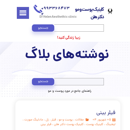
0993368473
کلینیک پوست و مو
2
دکتر هلن
Dr Helen Aesthethic clinic
جستجو
زیبا زندگی کنید!
وشته‌های بلاگ
جستجو
​راهنمای جامع در مورد پوست و مو