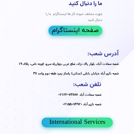
دانش، هنر و تکنولوژی، شما را در سفر به سوی داشتن موهایی
 و جوان‌تر همراهی کنیم.
مه مطلب
های درمان ترک های پوستی
مقالات
،
پوست و مو
،
PRP
،
کربوکسی تراپی
،
پلاسما
راقبت از پوست
،
کلاژن
،
کلینیک پوست
،
کلینیک پوست دکتر هلن
،