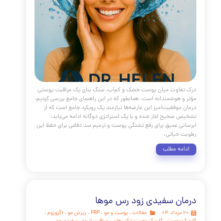
 ترین تکنولوژی های پوست و زیبایی
مقالات
،
پوست و مو
،
سلول های بنیادی
،
PRP
،
و
،
مزوتراپی
،
اگزوزوم
،
جوانسازی
،
فیلر
،
لیفتینگ
،
مزو میکرونیدلینگ
،
کلینیک پوست
،
کلینیک پوست دکتر هلن