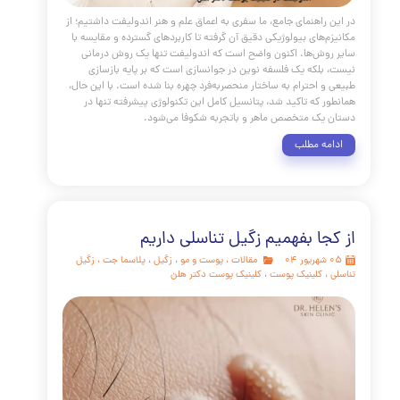
هید با روشی ایمن، مؤثر و مدرن، سال‌ها جوان‌تر به نظر برسید؟
سخ شما مثبت است، این مقاله مرجع برای شما نوشته شده است.
در دنیای پیشرفته امروز، هایفوتراپی (HIFU) به عنوان یکی از
ترین و کارآمدترین روش‌های لیفت صورت و جوانسازی پوست،
یاز به جراحی شناخته می‌شود. در این راهنمای جامع از کلینیک
 مو دکتر هلن، قصد داریم به طور کامل و عمیق به این سوال
هیم که هایفو چیست و چگونه می‌تواند ساعت را برای پوست
 عقب برگرداند.
مه مطلب
ت Endo lift
مقالات
،
پوست و مو
،
لیفتینگ
،
آکنه
،
مراقبت از
کلاژن
،
کلینیک پوست
،
کلینیک پوست دکتر هلن
،
اندولیفت