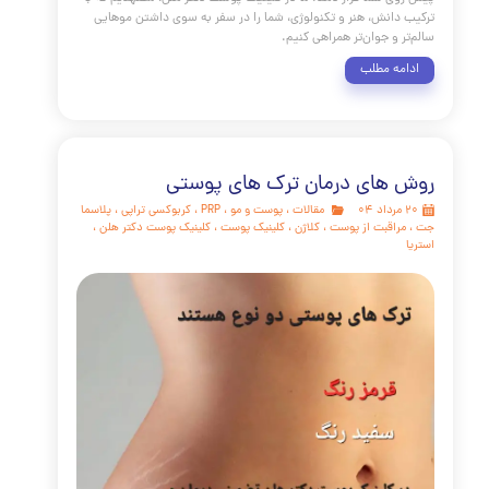
مقالات
،
پوست و مو
،
مراقبت از پوست
،
تغذیه
،
خانگی پوست
،
کلینیک پوست
،
کلینیک پوست دکتر هلن
،
آبرسانی
مراقبت از مو