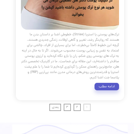
اوت میان پوست خشک و کم‌آب، سنگ بنای یک مراقبت پوستی
 هوشمندانه است. همانطور که در این راهنمای جامع بررسی کردیم،
موفقیت‌آمیز این عارضه‌ها نیازمند یک رویکرد جامع است که از
صحیح آغاز شده و با یک استراتژی دوگانه ادامه می‌یابد:
ی عمیق برای رفع تشنگی پوست و ترمیم سد دفاعی برای حفظ این
حیاتی.
مه مطلب
ن سفیدی زود رس موها
مقالات
،
پوست و مو
،
PRP
،
ریزش مو
،
اگزوزوم
،
 پوست
،
کلینیک پوست دکتر هلن
،
مراقبت از مو
،
سفیدی مو