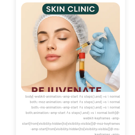
 پوست هستند. این مقاله به بررسی جامع این موضوعات
ازد. فیشیال صورت چیست؟ فیشال صورت یک درمان حرفه‌ای
اکسازی، تغذیه و جوانسازی پوست است. این روش شامل مراحل
 مانند لایه برداری پوست، ماساژ صورت، بخور صورت و استفاده
از ماسک صورت می‌شود. بر اساس Healthline، فیشیال می‌تواند گردش
 بهبود بخشد و به آبرسانی پوست کمک کند.
مه مطلب
قبل و بعد پی آر پی
مقالات
،
پوست و مو
،
PRP
،
ریزش مو
،
جوانسازی
،
،
لک پوست
،
کلاژن
،
تقویت ابرو
،
کلینیک پوست
،
کلینیک پوست
لن
،
آبرسانی پوست