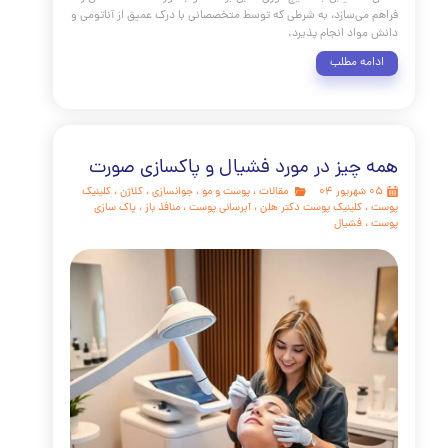
شکل بینی، خواه برای اصلاح یک قوز کوچک، یا بهبود افتادگی نوک
همواره یکی از پرتقاضاترین مداخلات زیبایی بوده است. در حالی که
رینوپلاستی جراحی (Rhinoplasty) همچنان استاندارد طلایی برای
ت ساختاری عمده محسوب می‌شود، ظهور روش‌های کم‌تهاجمی
مانند تزریق فیلر بینی با هیالورونیک اسید (HA) یک انقلاب در زمینه
ینگ صورت ایجاد کرده است. این تکنیک که با نام رینوپلاستی
غیرجراحی (Non-Surgical Rhinoplasty یا NSR) نیز شناخته می‌شود،
دستیابی به نتایج فوری، قابل برگشت و با دوره نقاهت حداقلی را
می‌سازد، به شرطی که توسط متخصصانی با درک عمیق از آناتومی و
واد انجام پذیرد.
مه مطلب
چیز در مورد فشیال و پاکسازی صورت
مقالات
،
پوست و مو
،
جوانسازی
،
کلاژن
،
کلینیک
کلینیک پوست دکتر هلن
،
آبرسانی پوست
،
منافذ باز
،
پاک سازی