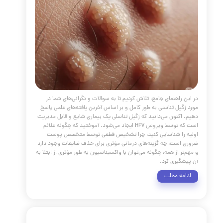
 راهنمای جامع، ما سفری به اعماق علم و هنر اندولیفت داشتیم؛ از
‌های بیولوژیکی دقیق آن گرفته تا کاربردهای گسترده و مقایسه با
وش‌ها. اکنون واضح است که اندولیفت تنها یک روش درمانی
بلکه یک فلسفه نوین در جوانسازی است که بر پایه بازسازی
و احترام به ساختار منحصربه‌فرد چهره بنا شده است. با این حال،