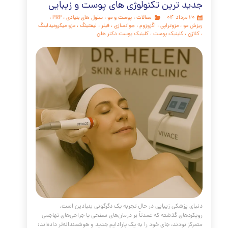
ر که تاکید شد، پتانسیل کامل این تکنولوژی پیشرفته تنها در
یک متخصص ماهر و باتجربه شکوفا می‌شود.
مه مطلب
جا بفهمیم زگیل تناسلی داریم
مقالات
،
پوست و مو
،
زگیل
،
پلاسما جت
،
زگیل
کلینیک پوست
،
کلینیک پوست دکتر هلن