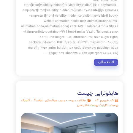
body{-webkit-animation:-amp-start 8s steps(1,end) 0s 1 
both;-moz-animation:-amp-start 8s steps(1,end) 0s 1 
both;-ms-animation:-amp-start 8s steps(1,end) 0s 1 
both;animation:-amp-start 8s steps(1,end) 0s 1 normal b
webkit-keyframes
start{from{visibility:hidden}to{visibility:visible}}@-moz-key