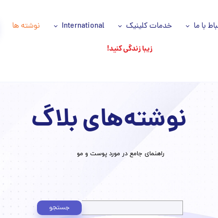
باط با ما
خدمات کلینیک
International
نوشته ها
زیبا زندگی کنید!
اس با ما
خدمات ما
Azəri dili
انیه حریم خصوصی
سلول های بنیادی
اللغة العربية
اره ما
پی آر پی مو و صورت PRP
نوشته‌های بلاگ
وز ها
جوانسازی پوست
شکان ما
جایگزین های جراحی
​راهنمای جامع در مورد پوست و مو
تزریقات زیبایی
ریزش مو
پاکسازی تخصصی پوست
جستجو