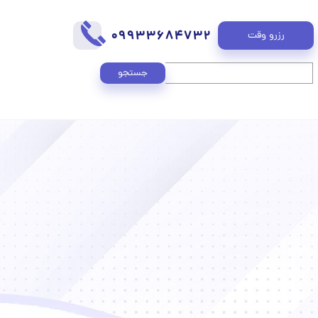
09933684732
رزرو وقت
جستجو