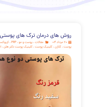
روش های درمان ترک های پوستی
۲۰ مرداد ۰۴
مقالات
،
پوست و مو
،
PRP
،
کربوکسی
پوست
،
کلاژن
،
کلینیک پوست
،
کلینیک پوست دکتر هلن
،
ا