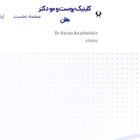
کلینیک پوست و مو دکتر
صفحه نخست
ارت
هلن
تم
Dr Helen Aesthethic
clinic
بی
درب
مج
پز