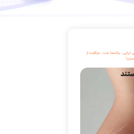
درمان دارویی
مراقبت های خانگی Home care
برداشتن خال و درمان لک و جوش
درمان زگیل تناسلی
 تراپی
،
پلاسما جت
،
مراقبت از
ستریا