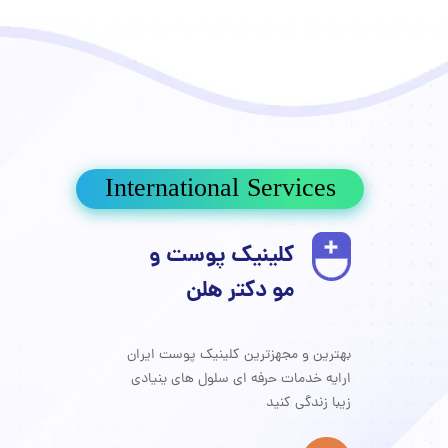
International Services
کلینیک پوست و
مو دکتر هلن
سلول های بنیادی
بیانیه حریم خصوصی
درباره ما
پی آر پی مو و صورت PRP
جراحی
تزریقات زیبایی
پاکسازی تخصصی پوست
بهترین و مجهزترین کلینیک پوست ایران
Home car
برداشتن خال و درمان لک و جوش
ارایه خدمات حرفه ای سلول های ینیادی
​​​​​​​زیبا زندگی کنید