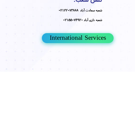
ما را دنبال کنید
جهت مشاهد نمونه کار ها اینستاگرام ما را
دنبال کنید
صفحه اینستاگرام
س شعب:
ادت آباد، بلوار پاک نژاد، ضلع غربی چهارراه سرو، کوچه نامی، پلاک 19
زی آباد خیابان بابایی (مدائن) پاساژ زمرد طبقه دوم واحد 37
تلفن شعب:
شعبه سعادت آباد 02122073888