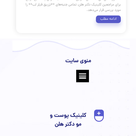
فیلر لب یکی از محبوب‌ترین و پرطرفدارترین اقدامات زیبایی در
جهان است که به منظور بهبود حجم، تعریف کانتور و اصلاح عدم
تقارن لب‌ها انجام می‌گیرد `[1, 2]`. این روش کم‌تهاجمی می‌تواند تأثیر
ی بر زیبایی کلی چهره و افزایش اعتماد به نفس افراد داشته
باشد `[3, 4]`. با این حال، دستیابی به نتایج مطلوب و طبیعی مستلزم
دقیق پروتکل‌های بالینی، انتخاب صحیح محصول و درک عمیق از
ی لبی است. این گزارش جامع، که بر اساس شواهد معتبر علمی و
لعمل‌های تخصصی تدوین شده است، به عنوان یک منبع مرجع
راجعین کلینیک دکتر هلن، تمامی جنبه‌های **تزریق فیلر لب** را
ررسی قرار می‌دهد.
مه مطلب
منوی سایت