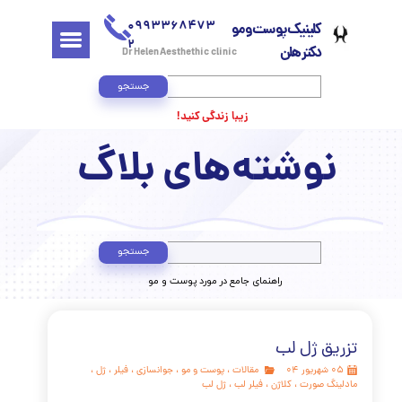
0993368473
کلینیک پوست و مو
2
دکتر هلن
Dr Helen Aesthethic clinic
جستجو
زیبا زندگی کنید!
وشته‌های بلاگ
جستجو
​راهنمای جامع در مورد پوست و مو