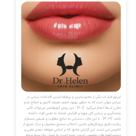
ق ژل لب
مقالات
،
پوست و مو
،
جوانسازی
،
فیلر
،
ژل
،
گ صورت
،
کلاژن
،
فیلر لب
،
ژل لب