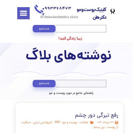
0993368473
کلینیک پوست و مو
2
دکتر هلن
Dr Helen Aesthethic clinic
جستجو
زیبا زندگی کنید!
وشته‌های بلاگ
جستجو
​راهنمای جامع در مورد پوست و مو