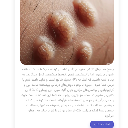
ن قطعی منافذ باز پوست
مقالات
،
پوست و مو
،
جوانسازی
،
مراقبت از پوست
،
درمان خانگی پوست
،
منافذ باز