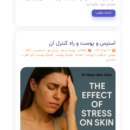
شما اولین نقطه تماس در ارتباطات اجتماعی و آینه احساسات
تند. اما وقتی سیاهی دور چشم این آینه را کدر می‌کند، چهره
ته، غمگین و پیرتر از آنچه هستید به نظر می‌رسد. این مشکل،
 شایع‌ترین دغدغه‌های زیبایی در سراسر جهان است. خوشبختانه،
علم مدرن با روش‌های نوآورانه‌ای مانند پی آر پی (PRP) و کربوکسی
 راهکارهای موثری برای رفع تیرگی دور چشم ارائه داده است. در این
جامع از کلینیک پوست و مو دکتر هلن، به اعماق این مشکل سفر
م و به شما نشان می‌دهیم چگونه می‌توانید شادابی و جوانی را به
خود بازگردانید.
مه مطلب
س و پوست و راه کنترل آن
مقالات
،
پوست و مو
،
ریزش مو
،
حساسیت
،
آکنه
،
مراقبت از پوست
،
تغذیه
،
کلینیک پوست
،
کلینیک پوست دکتر هلن
،