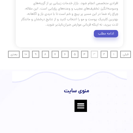
کار درمان موخوره
مقالات
،
پوست و مو
،
ریزش مو
،
کلینیک پوست
،
 پوست دکتر هلن
،
مراقبت از مو
،
موخوره