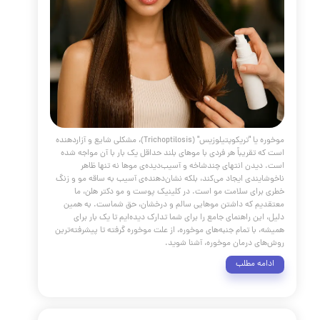
و مدیریت است. مهم‌ترین پیام ما به شما این است: سلامت خود
 بگیرید و در صورت مشاهده هرگونه علامت مشکوک، از کمک
ی استفاده کنید. تشخیص و درمان به موقع نه تنها به سلامت
ما کمک می‌کند، بلکه آرامش روانی را نیز برایتان به ارمغان
.
مه مطلب
ت آبرسانی پوست
مقالات
،
پوست و مو
،
جوانسازی
،
مراقبت از پوست
،
 پوست
،
کلینیک پوست دکتر هلن
،
آبرسانی پوست