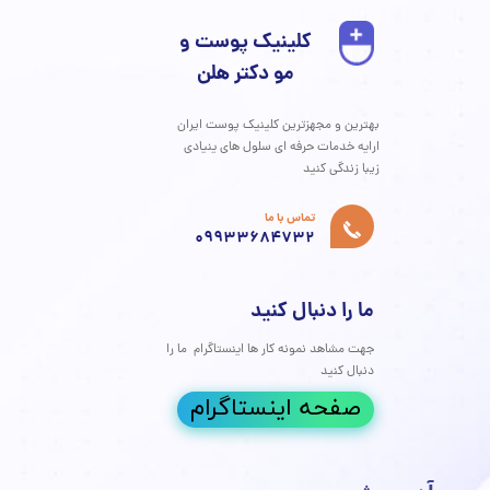
موخوره یا "تریکوپتیلوزیس" (Trichoptilosis)، مشکلی شایع و آزاردهنده
 تقریباً هر فردی با موهای بلند حداقل یک بار با آن مواجه شده
یدن انتهای چندشاخه‌ و آسیب‌دیده‌ی موها نه تنها ظاهر
یندی ایجاد می‌کند، بلکه نشان‌دهنده‌ی آسیب به ساقه مو و زنگ
رای سلامت مو است. در کلینیک پوست و مو دکتر هلن، ما
م که داشتن موهایی سالم و درخشان، حق شماست. به همین
ین راهنمای جامع را برای شما تدارک دیده‌ایم تا یک بار برای
 با تمام جنبه‌های موخوره، از علت موخوره گرفته تا پیشرفته‌ترین
ی درمان موخوره، آشنا شوید.
مه مطلب