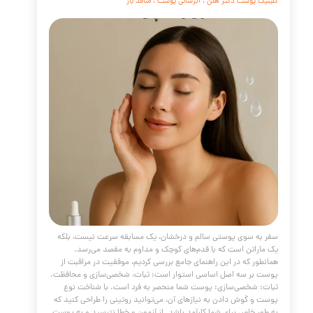
 گسترده‌ای بر ظاهر و سلامت شما داشته باشد. پیام اصلی این
ی جامع این است که شما در برابر این تأثیرات ناتوان نیستید. با
انیسم‌های علمی و اتخاذ یک رویکرد یکپارچه که شامل اصلاح
دگی، تمرین تکنیک‌های مدیریت ذهن و پیروی از یک روتین
ی حمایتی است، می‌توانید این چرخه معیوب را بشکنید. به یاد
باشید که مراقبت از سلامت روان، بخش جدایی‌ناپذیر و ضروری
 از پوست و مو است.
مه مطلب
ه های مراقبتی روزانه پوست
مقالات
،
پوست و مو
،
لیفتینگ
،
آکنه
،
جوش
،
ضد
مراقبت از پوست
،
تغذیه
،
درمان خانگی پوست
،
کلینیک پوست
،
 پوست دکتر هلن
،
آبرسانی پوست
،
منافذ باز