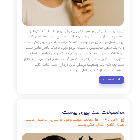
 گوش دادن به نیازهای آن، می‌توانید روتینی را طراحی کنید که
 خاص برای شما کارآمد باشد. از آزمون و خطا نترسید و به پوست
صت دهید تا با محصولات جدید سازگار شود. محافظت:
مه مطلب
بت های پوست ویژه دوران نوجوانی
مقالات
،
پوست و مو
،
جوش
،
جای جوش
،
ضد آفتاب
ت از پوست
،
تغذیه
،
کلینیک پوست
،
کلینیک پوست دکتر هلن
،
ی پوست
،
منافذ باز