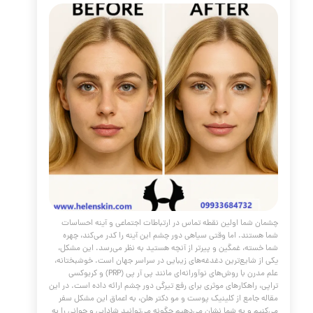
تیرگی دور چشم
مقالات
،
پوست و مو
،
PRP
،
کربوکسی تراپی
،
مراقبت
ت
،
زیر چشم