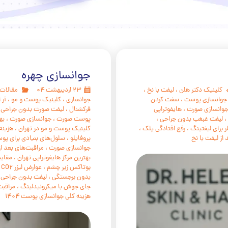
درمان دارویی
مراقبت های خانگی Home care
برداشتن خال و درمان لک و جوش
جوانسازی چهره
درمان زگیل تناسلی
کلینیک دکتر هلن
،
لیفت با نخ
،
۲۳ اردیبهشت ۰۴
مقالات
 جوانسازی پوست
،
سفت کردن
جوانسازی
،
کلینیک پوست و مو
،
آر 
وانسازی صورت
،
هایفوتراپی
فرکشنال
،
لیفت صورت بدون جراحی
،
،
لیفت غبغب بدون جراحی
،
پوست صورت
،
جوانسازی صورت
،
به
ر برای لیفتینگ
،
رفع افتادگی پلک
،
کلینیک پوست و مو در تهران
،
هزینه
از لیفت با نخ
پروفایلو
،
سلول‌های بنیادی برای پو
جوانسازی صورت
،
مراقبت‌های بعد ا
بهترین مرکز هایفوتراپی تهران
،
مقایسه PRP
بوتاکس زیر چشم
،
عوارض لیزر CO2 صورت
بدون برجستگی
،
لیفت بدون جراحی ب
جای جوش با میکرونیدلینگ
،
مراقبت
هزینه کلی جوانسازی پوست ۱۴۰۴