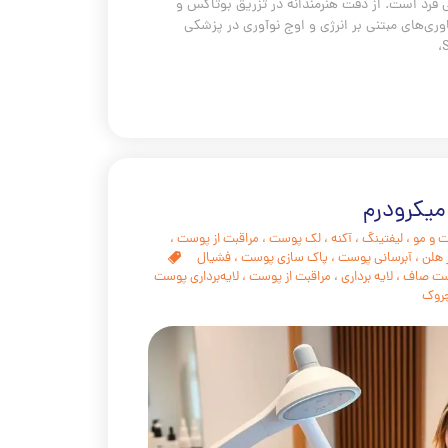
 فرد است. از دقت هنرمندانه در تزریق بوتاکس و
اوری‌های مبتنی بر انرژی و اوج نوآوری در پزشکی
میکرودرم
 و مو
،
لیفتینگ
،
آکنه
،
لک پوست
،
مراقبت از پوست
،
 هلن
،
آبرسانی پوست
،
پاک سازی پوست
،
فشیال
ت صاف
،
لایه برداری
،
مراقبت از پوست
،
لایه‌برداری پوست
روک