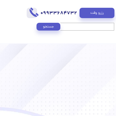
09933684732
رزرو وقت
جستجو