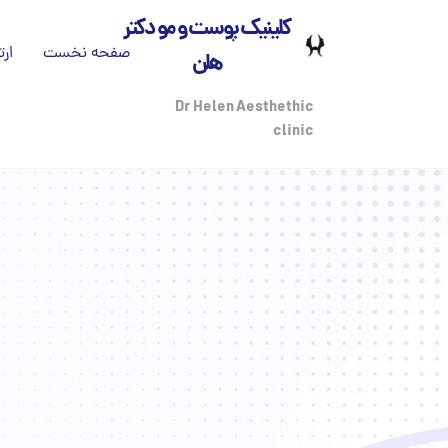
کلینیک پوست و مو دکتر
صفحه نخست
ارت
هلن
تم
Dr Helen Aesthethic
clinic
بی
درب
مج
پز