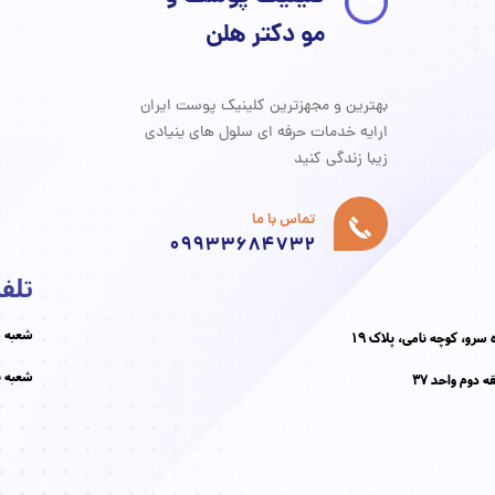
مو دکتر هلن
سلول های بنیادی
بیانیه حریم خصوصی
درباره ما
پی آر پی مو و صورت PRP
جراحی
تزریقات زیبایی
پاکسازی تخصصی پوست
بهترین و مجهزترین کلینیک پوست ایران
Home car
برداشتن خال و درمان لک و جوش
ارایه خدمات حرفه ای سلول های ینیادی
​​​​​​​زیبا زندگی کنید
تماس با ما
09933684732
تلف
شعبه سعادت
سرو، کوچه نامی، پلاک 19
شعبه نازی آ
 دوم واحد 37