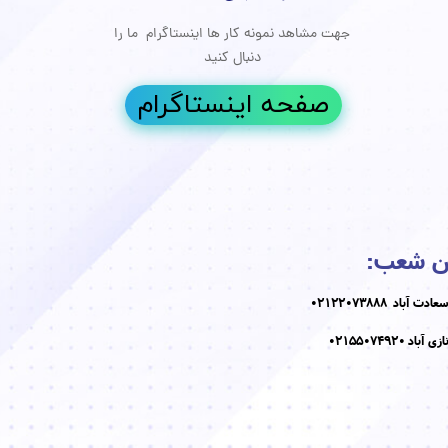
جهت مشاهد نمونه کار ها اینستاگرام ما را
جوانسازی پوست
دنبال کنید
درمان دارویی
صفحه اینستاگرام
ن شعب:
 آباد 02122073888
باد 02155074920