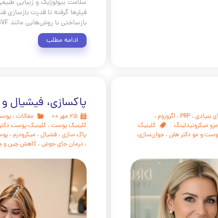
سلامت بیولوژیک و زیبایی طبیعی
فیلرها گرفته تا قدرت بازسازی فن
بازساختی با روش‌هایی مانند SVF،
ادامه مطلب
پاکسازی، فیشیال و 
ی بنیادی
،
PRP
،
اگزوزوم
،
۲۵ مهر ۰۰
مقالات
،
پوست
مزو میکرونیدلینگ
کلینیک
کلینیک پوست
،
کلینیک پوست دکتر
وست و مو دکتر هلن
،
جوان‌سازی،
پاک سازی
،
فشیال
،
میکرودرم
،
پوس
،
درمان جای جوش
،
کاهش چین و چ