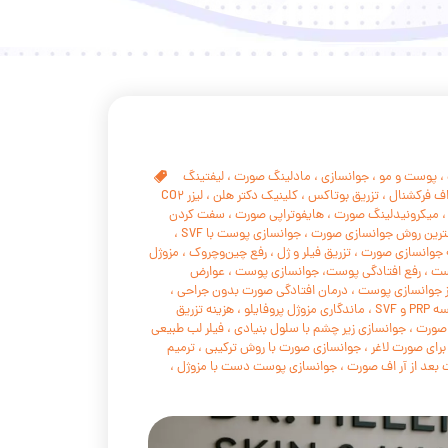
،
پوست و مو
،
جوانسازی
،
مادلینگ صورت
،
لیفتینگ
اف فرکشنال
،
تزریق بوتاکس
،
کلینیک دکتر هلن
،
لیزر CO2
میکرونیدلینگ صورت
،
هایفوتراپی صورت
،
سفت کردن
ترین روش جوانسازی صورت
،
جوانسازی پوست با SVF
،
 جوانسازی صورت
،
تزریق فیلر و ژل
،
رفع چین‌وچروک
،
مزوژل
ست
،
رفع افتادگی پوست، جوانسازی پوست
،
عوارض
ز جوانسازی پوست
،
درمان افتادگی صورت بدون جراحی
،
 و SVF
،
ماندگاری مزوژل پروفایلو
،
هزینه تزریق
،
جوانسازی زیر چشم با سلول بنیادی
،
فیلر لب طبیعی
رای صورت لاغر
،
جوانسازی صورت با روش ترکیبی
،
ترمیم
 بعد از آر اف صورت
،
جوانسازی پوست دست با مزوژل
،