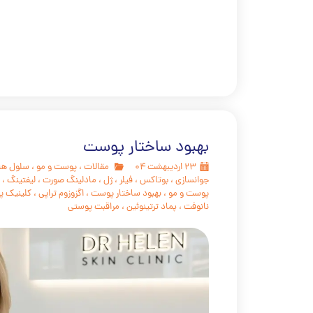
بهبود ساختار پوست
۲۳ اردیبهشت ۰۴
مقالات
،
پوست و مو
،
سلول ها
جوانسازی
،
بوتاکس
،
فیلر
،
ژل
،
مادلینگ صورت
،
لیفتینگ
،
پوست و مو
،
بهبود ساختار پوست
،
اگزوزوم تراپی
،
کلینیک پ
نانوفت
،
پماد ترتینوئین
،
مراقبت پوستی