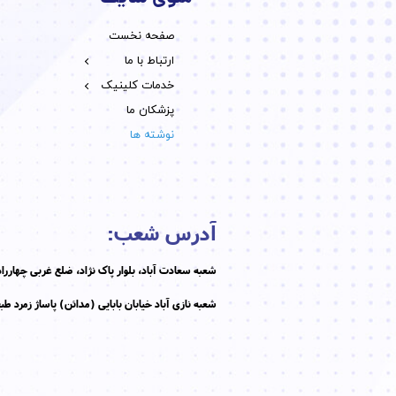
صفحه نخست
خدمات ما
تماس با ما
ارتباط با ما
جایگزین های 
خدمات کلینیک
مراقبت های خانگی e
پزشکان ما
نوشته ها
آدرس شعب:
شعبه سعادت آباد، بلوار پاک نژاد، ضلع غربی چهارراه 
شعبه نازی آباد خیابان بابایی (مدائن) پاساژ زمرد طبقه