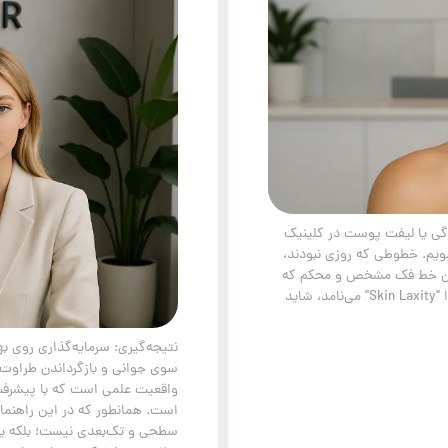
گی یا لیفت پوست در کلینیک
ویم. خطوطی که روزی نبودند،
ن آن خط فک مشخص و محکم که
قاب چهره‌مان بود. شلی و افتادگی پوست، که علم آن را "Skin Laxity" می‌نامد، شاید
نتیجه‌گیری: سرمایه‌گذاری روی 
سوی جوانی و بازگرداندن طراوت 
واقعیت علمی است که با پیشرف
است. همانطور که در این راهنما
سطحی و تک‌بعدی نیست؛ بلکه یک