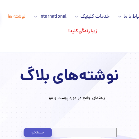
باط با ما
خدمات کلینیک
International
نوشته ها
زیبا زندگی کنید!
اس با ما
خدمات ما
Azəri dili
انیه حریم خصوصی
سلول های بنیادی
اللغة العربية
اره ما
پی آر پی مو و صورت PRP
نوشته‌های بلاگ
وز ها
جوانسازی پوست
شکان ما
جایگزین های جراحی
​راهنمای جامع در مورد پوست و مو
تزریقات زیبایی
ریزش مو
پاکسازی تخصصی پوست
جستجو